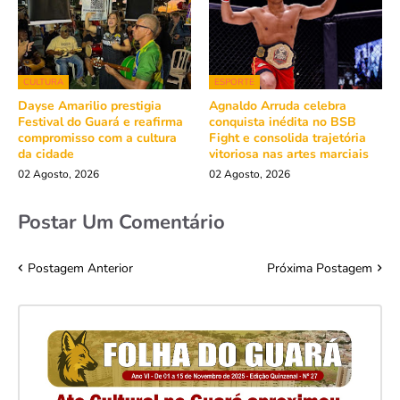
CULTURA
ESPORTE
Dayse Amarilio prestigia
Agnaldo Arruda celebra
Festival do Guará e reafirma
conquista inédita no BSB
compromisso com a cultura
Fight e consolida trajetória
da cidade
vitoriosa nas artes marciais
02 Agosto, 2026
02 Agosto, 2026
Postar Um Comentário
Postagem Anterior
Próxima Postagem