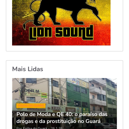
Mais Lidas
FOLHA DO GUARÁ
Polo de Moda e QE 40: o paraíso das
drogas e da prostituição no Guará
Por
Folha do Guará
-
26.1.26