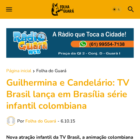
Página inicial
Folha do Guará
Guilhermina e Candelário: TV
Brasil lança em Brasília série
infantil colombiana
Por
Folha do Guará
-
6.10.15
Nova atração infantil da TV Brasil, a animação colombiana