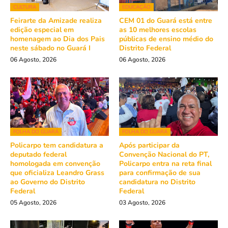
CULTURA
EDUCAÇÃO
Feirarte da Amizade realiza
CEM 01 do Guará está entre
edição especial em
as 10 melhores escolas
homenagem ao Dia dos Pais
públicas de ensino médio do
neste sábado no Guará I
Distrito Federal
06 Agosto, 2026
06 Agosto, 2026
FOLHA DO GUARÁ
FOLHA DO GUARÁ
Policarpo tem candidatura a
Após participar da
deputado federal
Convenção Nacional do PT,
homologada em convenção
Policarpo entra na reta final
que oficializa Leandro Grass
para confirmação de sua
ao Governo do Distrito
candidatura no Distrito
Federal
Federal
05 Agosto, 2026
03 Agosto, 2026