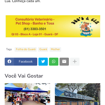
Lua. Conheça cada um.
Tags
Folha do Guará
Guará
Mulher
Facebook
Você Vai Gostar