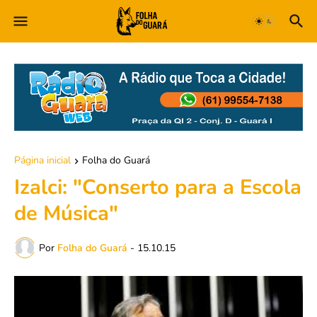
Página inicial
Folha do Guará
Izalci: "Conserto para a Escola
de Música"
Por
Folha do Guará
-
15.10.15