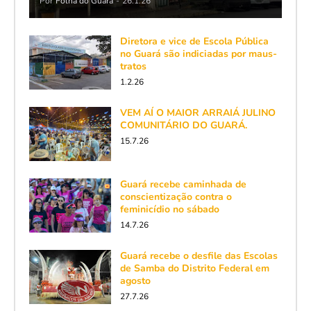
Por
Folha do Guará
-
26.1.26
Diretora e vice de Escola Pública
no Guará são indiciadas por maus-
tratos
1.2.26
VEM AÍ O MAIOR ARRAIÁ JULINO
COMUNITÁRIO DO GUARÁ.
15.7.26
Guará recebe caminhada de
conscientização contra o
feminicídio no sábado
14.7.26
Guará recebe o desfile das Escolas
de Samba do Distrito Federal em
agosto
27.7.26