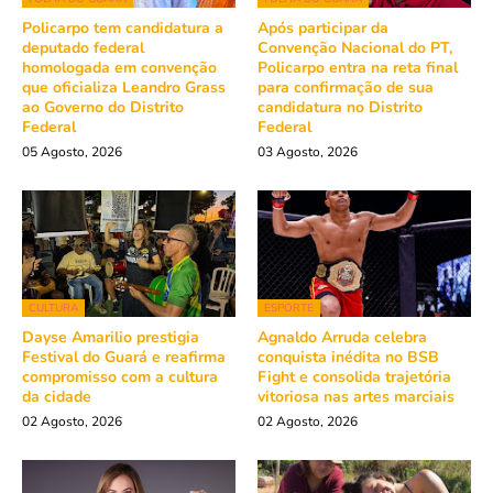
Policarpo tem candidatura a
Após participar da
deputado federal
Convenção Nacional do PT,
homologada em convenção
Policarpo entra na reta final
que oficializa Leandro Grass
para confirmação de sua
ao Governo do Distrito
candidatura no Distrito
Federal
Federal
05 Agosto, 2026
03 Agosto, 2026
CULTURA
ESPORTE
Dayse Amarilio prestigia
Agnaldo Arruda celebra
Festival do Guará e reafirma
conquista inédita no BSB
compromisso com a cultura
Fight e consolida trajetória
da cidade
vitoriosa nas artes marciais
02 Agosto, 2026
02 Agosto, 2026