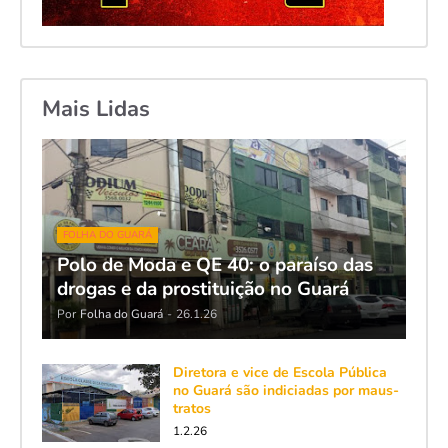
Mais Lidas
FOLHA DO GUARÁ
Polo de Moda e QE 40: o paraíso das
drogas e da prostituição no Guará
Por
Folha do Guará
-
26.1.26
Diretora e vice de Escola Pública
no Guará são indiciadas por maus-
tratos
1.2.26