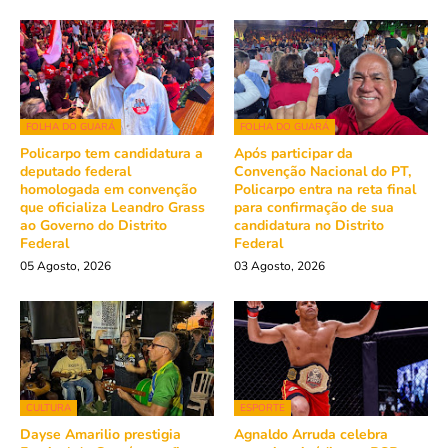
FOLHA DO GUARÁ
FOLHA DO GUARÁ
Policarpo tem candidatura a
Após participar da
deputado federal
Convenção Nacional do PT,
homologada em convenção
Policarpo entra na reta final
que oficializa Leandro Grass
para confirmação de sua
ao Governo do Distrito
candidatura no Distrito
Federal
Federal
05 Agosto, 2026
03 Agosto, 2026
CULTURA
ESPORTE
Dayse Amarilio prestigia
Agnaldo Arruda celebra