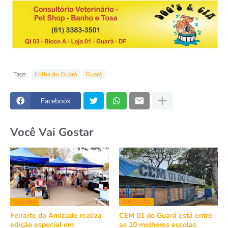
Tags
Folha do Guará
Guará
Facebook
Você Vai Gostar
CULTURA
EDUCAÇÃO
Feirarte da Amizade realiza
CEM 01 do Guará está entre
edição especial em
as 10 melhores escolas