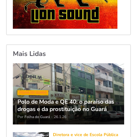
Mais Lidas
FOLHA DO GUARÁ
Polo de Moda e QE 40: o paraíso das
drogas e da prostituição no Guará
Por
Folha do Guará
-
26.1.26
Diretora e vice de Escola Pública