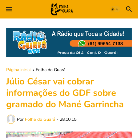
Página inicial
Folha do Guará
Júlio César vai cobrar
informações do GDF sobre
gramado do Mané Garrincha
Por
Folha do Guará
-
28.10.15