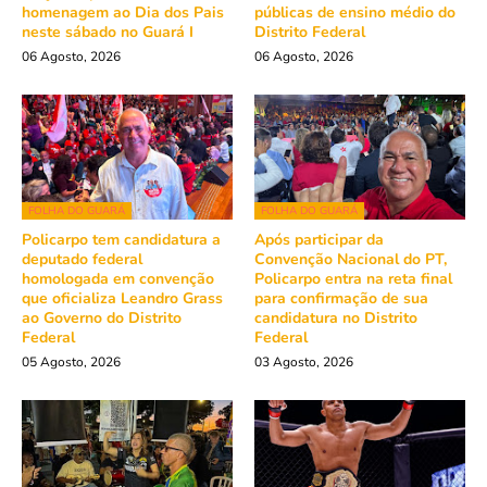
homenagem ao Dia dos Pais
públicas de ensino médio do
neste sábado no Guará I
Distrito Federal
06 Agosto, 2026
06 Agosto, 2026
FOLHA DO GUARÁ
FOLHA DO GUARÁ
Policarpo tem candidatura a
Após participar da
deputado federal
Convenção Nacional do PT,
homologada em convenção
Policarpo entra na reta final
que oficializa Leandro Grass
para confirmação de sua
ao Governo do Distrito
candidatura no Distrito
Federal
Federal
05 Agosto, 2026
03 Agosto, 2026