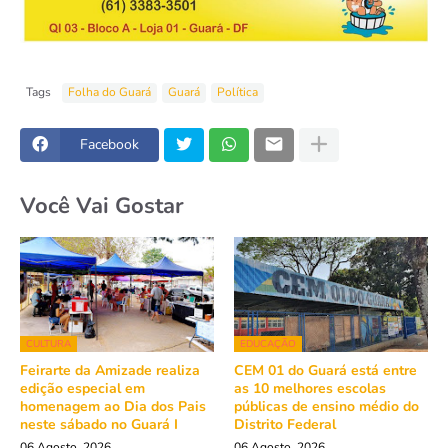
Tags
Folha do Guará
Guará
Política
Facebook
Você Vai Gostar
CULTURA
EDUCAÇÃO
Feirarte da Amizade realiza
CEM 01 do Guará está entre
edição especial em
as 10 melhores escolas
homenagem ao Dia dos Pais
públicas de ensino médio do
neste sábado no Guará I
Distrito Federal
06 Agosto, 2026
06 Agosto, 2026