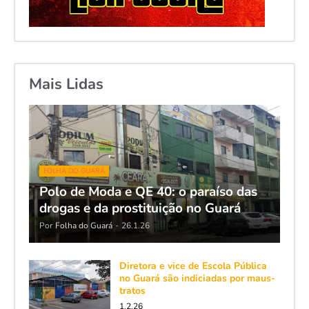
Mais Lidas
FOLHA DO GUARÁ
Polo de Moda e QE 40: o paraíso das
drogas e da prostituição no Guará
Por
Folha do Guará
-
26.1.26
Diretora e vice de Escola Pública
no Guará são indiciadas por maus-
tratos
1.2.26