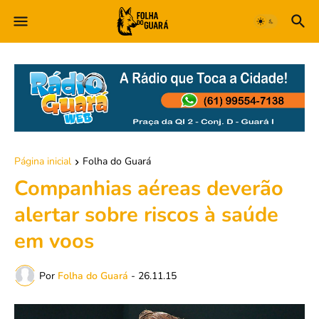
Página inicial
Folha do Guará
Companhias aéreas deverão
alertar sobre riscos à saúde
em voos
Por
Folha do Guará
-
26.11.15