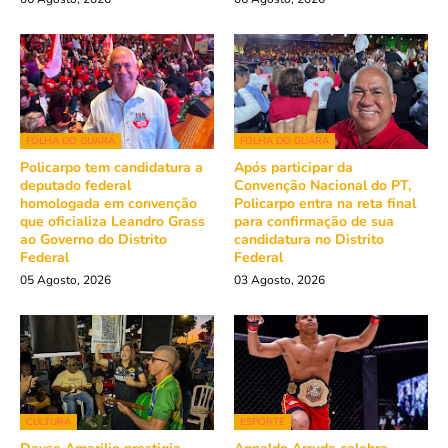
FOLHA DO GUARÁ
FOLHA DO GUARÁ
Policarpo tem candidatura a
Após participar da
deputado federal
Convenção Nacional do PT,
homologada em convenção
Policarpo entra na reta final
que oficializa Leandro Grass
para confirmação de sua
ao Governo do Distrito
candidatura no Distrito
Federal
Federal
05 Agosto, 2026
03 Agosto, 2026
CULTURA
ESPORTE