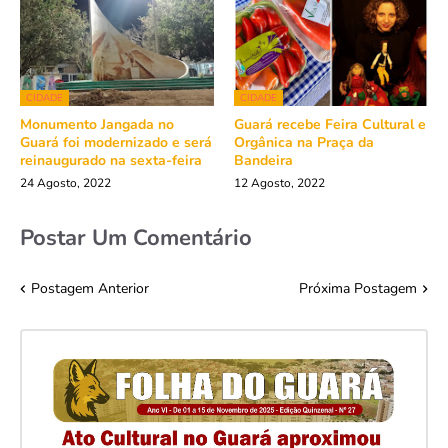
CIDADE
CIDADE
Monumento Jangada no
Guará recebe Feira Cultural e
Guará foi modernizado e será
Orgânica na Praça da
reinaugurado na sexta-feira
Bandeira
24 Agosto, 2022
12 Agosto, 2022
Postar Um Comentário
Postagem Anterior
Próxima Postagem