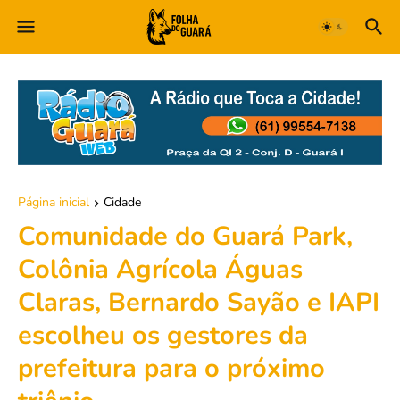
Página inicial
Cidade
Comunidade do Guará Park,
Colônia Agrícola Águas
Claras, Bernardo Sayão e IAPI
escolheu os gestores da
prefeitura para o próximo