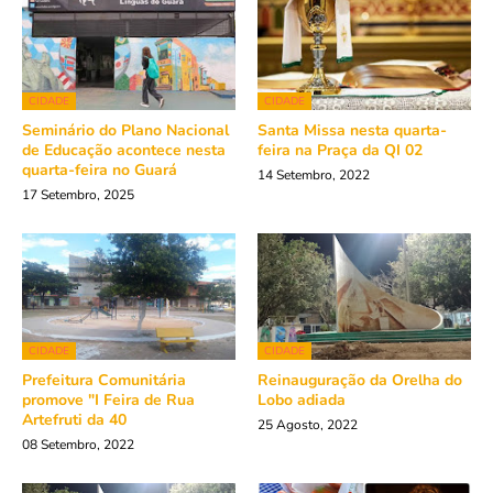
CIDADE
CIDADE
Seminário do Plano Nacional
Santa Missa nesta quarta-
de Educação acontece nesta
feira na Praça da QI 02
quarta-feira no Guará
14 Setembro, 2022
17 Setembro, 2025
CIDADE
CIDADE
Prefeitura Comunitária
Reinauguração da Orelha do
promove "I Feira de Rua
Lobo adiada
Artefruti da 40
25 Agosto, 2022
08 Setembro, 2022