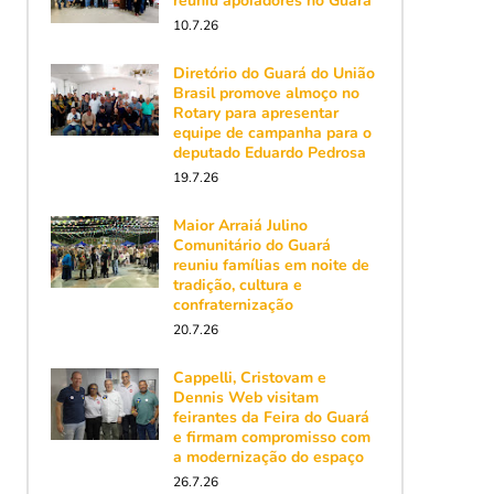
reuniu apoiadores no Guará
10.7.26
Diretório do Guará do União
Brasil promove almoço no
Rotary para apresentar
equipe de campanha para o
deputado Eduardo Pedrosa
19.7.26
Maior Arraiá Julino
Comunitário do Guará
reuniu famílias em noite de
tradição, cultura e
confraternização
20.7.26
Cappelli, Cristovam e
Dennis Web visitam
feirantes da Feira do Guará
e firmam compromisso com
a modernização do espaço
26.7.26