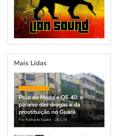
Mais Lidas
FOLHA DO GUARÁ
Polo de Moda e QE 40: o
paraíso das drogas e da
prostituição no Guará
Por
Folha do Guará
-
26.1.26