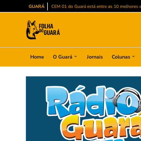
GUARÁ
CEM 01 do Guará está entre as 10 melhores es
Home
O Guará
Jornais
Colunas