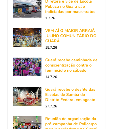
Diretora e vice de Escola
Pública no Guará são
indiciadas por maus-tratos
1.2.26
VEM AÍ O MAIOR ARRAIÁ
JULINO COMUNITÁRIO DO
GUARÁ.
15.7.26
Guará recebe caminhada de
conscientização contra o
feminicídio no sábado
14.7.26
Guará recebe o desfile das
Escolas de Samba do
Distrito Federal em agosto
27.7.26
Reunião de organização da
pré-campanha de Policarpo