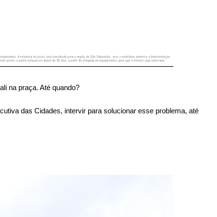
ali na praça. Até quando?
cutiva da
s Cidade
s, intervir para
s
olucionar e
s
s
e problema, até
.