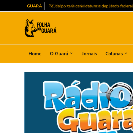
GUARÁ
Policarpo tem candidatura a deputado federal
Home
O Guará
Jornais
Colunas