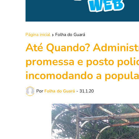
Página inicial
Folha do Guará
Até Quando? Adminis
promessa e posto polic
incomodando a popul
Por
Folha do Guará
-
31.1.20