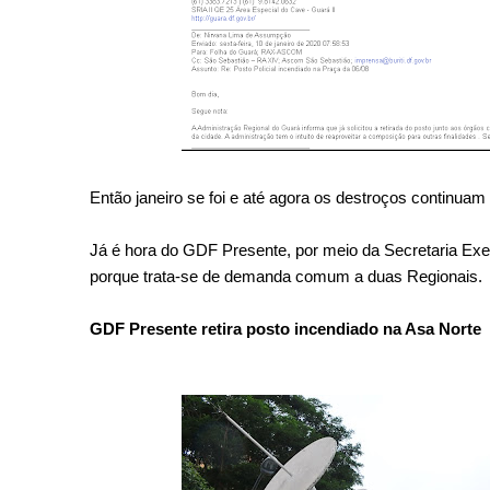
Então janeiro
s
e foi e até agora o
s de
stroço
s
continuam 
Já é hora do GDF Pre
s
ente, por meio da
S
ecretaria Exe
porque trata-
se de demanda comum a dua
s
Regionai
s
GDF Presente retira posto incendiado na Asa Norte