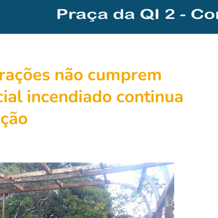
trações não cumprem
ial incendiado continua
ação