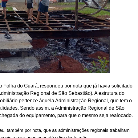
o Folha do Guará,
re
spondeu por nota
que já havia solicitado
Administração Regional de São Sebastião). A estrutura do
mobiliário pertence àquela Administração Regional, que tem o
inalidades. Sendo assim, a Administração Regional de São
da chegada do equipamento, para que o mesmo seja realocado.
u, também por nota, que as administrações regionais trabalham
l prevista para acontecer até o fim deste mês.