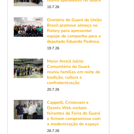
reuniu apoiadores no Guará
10.7.26
Diretório do Guará do União
Brasil promove almoço no
Rotary para apresentar
equipe de campanha para o
deputado Eduardo Pedrosa
19.7.26
Maior Arraiá Julino
Comunitário do Guará
reuniu famílias em noite de
tradição, cultura e
confraternização
20.7.26
Cappelli, Cristovam e
Dennis Web visitam
feirantes da Feira do Guará
e firmam compromisso com
a modernização do espaço
26.7.26