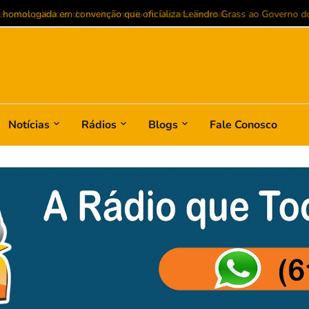
 homologada em convenção que oficializa Leandro Grass ao Governo do D
Notícias
Rádios
Blogs
Fale Conosco