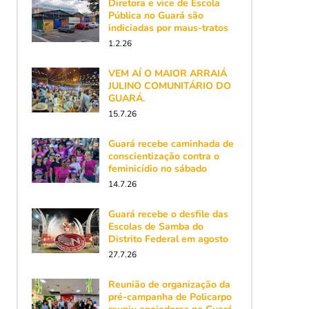
Diretora e vice de Escola
Pública no Guará são
indiciadas por maus-tratos
1.2.26
VEM AÍ O MAIOR ARRAIÁ
JULINO COMUNITÁRIO DO
GUARÁ.
15.7.26
Guará recebe caminhada de
conscientização contra o
feminicídio no sábado
14.7.26
Guará recebe o desfile das
Escolas de Samba do
Distrito Federal em agosto
27.7.26
Reunião de organização da
pré-campanha de Policarpo