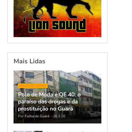
Mais Lidas
FOLHA DO GUARÁ
Polo de Moda e QE 40: o
paraíso das drogas e da
prostituição no Guará
Por
Folha do Guará
-
26.1.26