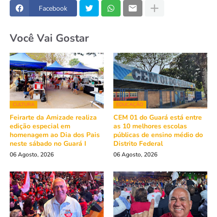
Facebook
Você Vai Gostar
CULTURA
EDUCAÇÃO
Feirarte da Amizade realiza
CEM 01 do Guará está entre
edição especial em
as 10 melhores escolas
homenagem ao Dia dos Pais
públicas de ensino médio do
neste sábado no Guará I
Distrito Federal
06 Agosto, 2026
06 Agosto, 2026