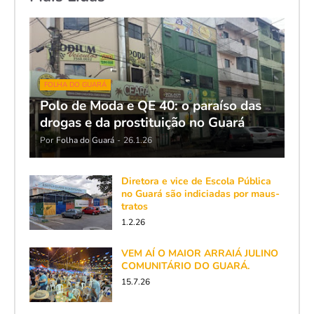
FOLHA DO GUARÁ
Polo de Moda e QE 40: o paraíso das
drogas e da prostituição no Guará
Por
Folha do Guará
-
26.1.26
Diretora e vice de Escola Pública
no Guará são indiciadas por maus-
tratos
1.2.26
VEM AÍ O MAIOR ARRAIÁ JULINO
COMUNITÁRIO DO GUARÁ.
15.7.26