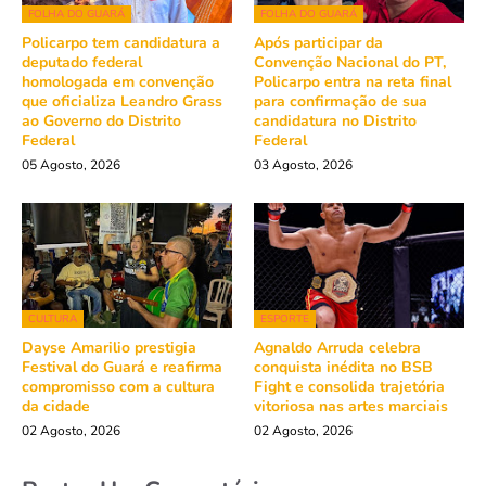
FOLHA DO GUARÁ
FOLHA DO GUARÁ
Policarpo tem candidatura a
Após participar da
deputado federal
Convenção Nacional do PT,
homologada em convenção
Policarpo entra na reta final
que oficializa Leandro Grass
para confirmação de sua
ao Governo do Distrito
candidatura no Distrito
Federal
Federal
05 Agosto, 2026
03 Agosto, 2026
CULTURA
ESPORTE
Dayse Amarilio prestigia
Agnaldo Arruda celebra
Festival do Guará e reafirma
conquista inédita no BSB
compromisso com a cultura
Fight e consolida trajetória
da cidade
vitoriosa nas artes marciais
02 Agosto, 2026
02 Agosto, 2026