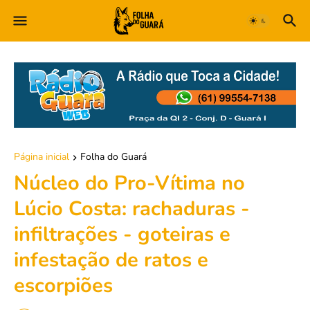
Página inicial
Folha do Guará
Núcleo do Pro-Vítima no
Lúcio Costa: rachaduras -
infiltrações - goteiras e
infestação de ratos e
escorpiões