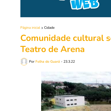
Página inicial
Cidade
Comunidade cultural se
Teatro de Arena
Por
Folha do Guará
-
23.3.22