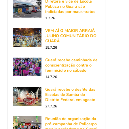
Diretora e vice de Escola
Pública no Guará são
indiciadas por maus-tratos
1.2.26
VEM AÍ O MAIOR ARRAIÁ
JULINO COMUNITÁRIO DO
GUARÁ.
15.7.26
Guará recebe caminhada de
conscientização contra o
feminicídio no sábado
14.7.26
Guará recebe o desfile das
Escolas de Samba do
Distrito Federal em agosto
27.7.26
Reunião de organização da
pré-campanha de Policarpo