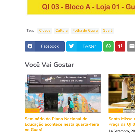
Tags
Cidade
Cultura
Folha do Guará
Guará
Facebook
Twitter
Você Vai Gostar
CIDADE
CIDADE
Seminário do Plano Nacional de
Santa Missa n
Educação acontece nesta quarta-feira
Praça da QI 
no Guará
14 Setembro, 2