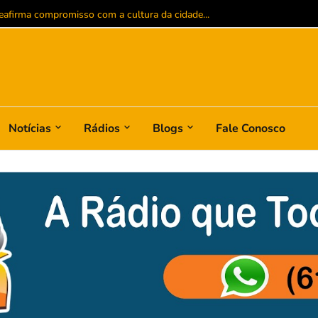
B Fight e consolida trajetória vitoriosa nas artes marciais...
Notícias
Rádios
Blogs
Fale Conosco