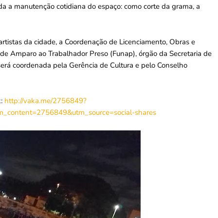
ada a manutenção cotidiana do espaço: como corte da grama, a
 artistas da cidade, a Coordenação de Licenciamento, Obras e
e Amparo ao Trabalhador Preso (Funap), órgão da Secretaria de
o será coordenada pela Gerência de Cultura e pelo Conselho
:
http://vaka.me/2756849?
content=2756849&utm_source=social-shares