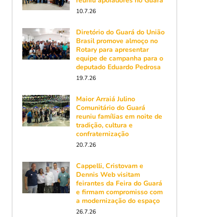
reuniu apoiadores no Guará
10.7.26
Diretório do Guará do União
Brasil promove almoço no
Rotary para apresentar
equipe de campanha para o
deputado Eduardo Pedrosa
19.7.26
Maior Arraiá Julino
Comunitário do Guará
reuniu famílias em noite de
tradição, cultura e
confraternização
20.7.26
Cappelli, Cristovam e
Dennis Web visitam
feirantes da Feira do Guará
e firmam compromisso com
a modernização do espaço
26.7.26