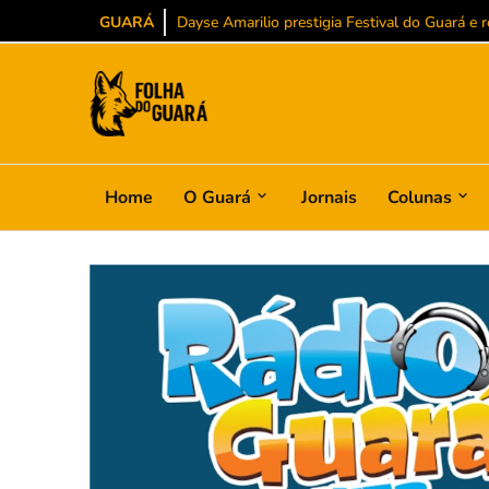
GUARÁ
Agnaldo Arruda celebra conquista inédita no BS
Home
O Guará
Jornais
Colunas