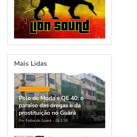
Mais Lidas
FOLHA DO GUARÁ
Polo de Moda e QE 40: o
paraíso das drogas e da
prostituição no Guará
Por
Folha do Guará
-
26.1.26