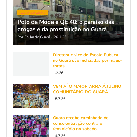
FOLHA DO GUARÁ
Polo de Moda e QE 40: o paraíso das
drogas e da prostituição no Guará
Por
Folha do Guará
-
26.1.26
Diretora e vice de Escola Pública
no Guará são indiciadas por maus-
tratos
1.2.26
VEM AÍ O MAIOR ARRAIÁ JULINO
COMUNITÁRIO DO GUARÁ.
15.7.26
Guará recebe caminhada de
conscientização contra o
feminicídio no sábado
14.7.26