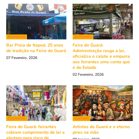
ECONOMIA
ECONOMIA
Bar Praia de Itapoá: 25 anos
Feira do Guará:
de tradição na Feira do Guará
Administração rasga a lei,
oficializa o calote e empurra
07 Fevereiro, 2026
aos feirantes uma conta que
é do Estado
02 Fevereiro, 2026
ECONOMIA
CULTURA
Feira do Guará: feirantes
Artistas do Guará e o eterno
cobram cumprimento de lei e
pires na mão
alertam para risco de