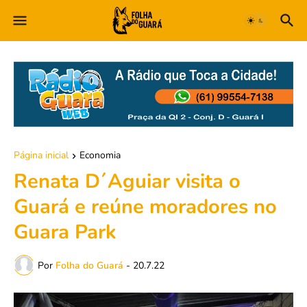
Página inicial
Economia
Renata D´Aguiar visita o
Guará e reúne moradores no
Guara Park
Por
Folha do Guará
-
20.7.22