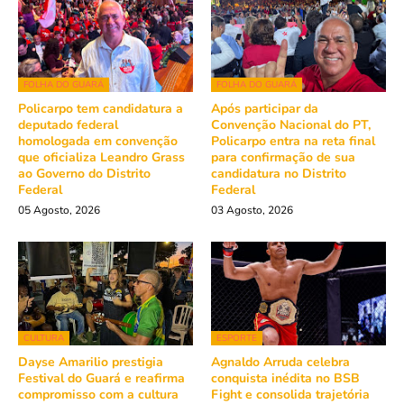
FOLHA DO GUARÁ
FOLHA DO GUARÁ
Policarpo tem candidatura a
Após participar da
deputado federal
Convenção Nacional do PT,
homologada em convenção
Policarpo entra na reta final
que oficializa Leandro Grass
para confirmação de sua
ao Governo do Distrito
candidatura no Distrito
Federal
Federal
05 Agosto, 2026
03 Agosto, 2026
CULTURA
ESPORTE
Dayse Amarilio prestigia
Agnaldo Arruda celebra
Festival do Guará e reafirma
conquista inédita no BSB
compromisso com a cultura
Fight e consolida trajetória