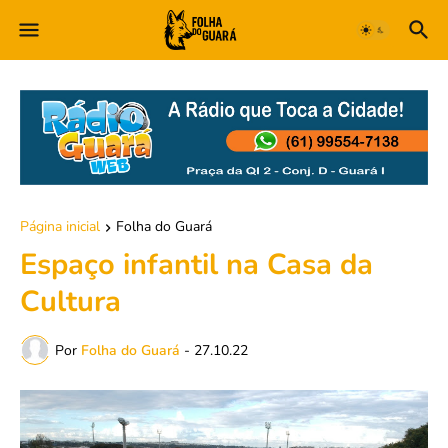
Página inicial
Folha do Guará
Espaço infantil na Casa da
Cultura
Por
Folha do Guará
-
27.10.22