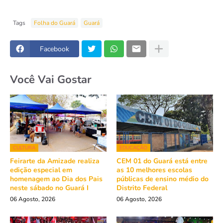
Tags
Folha do Guará
Guará
Facebook
Você Vai Gostar
CULTURA
EDUCAÇÃO
Feirarte da Amizade realiza
CEM 01 do Guará está entre
edição especial em
as 10 melhores escolas
homenagem ao Dia dos Pais
públicas de ensino médio do
neste sábado no Guará I
Distrito Federal
06 Agosto, 2026
06 Agosto, 2026