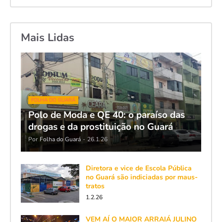
Mais Lidas
FOLHA DO GUARÁ
Polo de Moda e QE 40: o paraíso das
drogas e da prostituição no Guará
Por
Folha do Guará
-
26.1.26
Diretora e vice de Escola Pública
no Guará são indiciadas por maus-
tratos
1.2.26
VEM AÍ O MAIOR ARRAIÁ JULINO