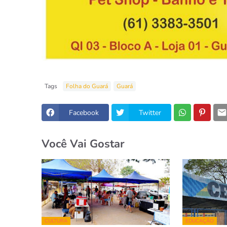
Tags
Folha do Guará
Guará
Facebook
Twitter
Você Vai Gostar
CULTURA
EDUCAÇÃO