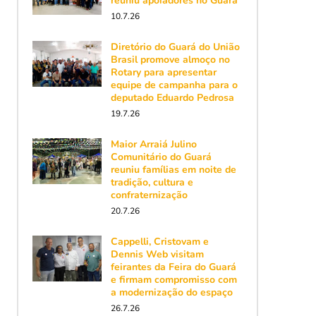
reuniu apoiadores no Guará
10.7.26
Diretório do Guará do União
Brasil promove almoço no
Rotary para apresentar
equipe de campanha para o
deputado Eduardo Pedrosa
19.7.26
Maior Arraiá Julino
Comunitário do Guará
reuniu famílias em noite de
tradição, cultura e
confraternização
20.7.26
Cappelli, Cristovam e
Dennis Web visitam
feirantes da Feira do Guará
e firmam compromisso com
a modernização do espaço
26.7.26