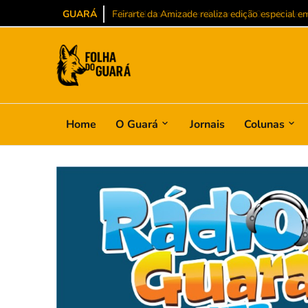
GUARÁ
CEM 01 do Guará está entre as 10 melhores es
Home
O Guará
Jornais
Colunas