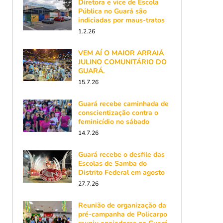
Diretora e vice de Escola
Pública no Guará são
indiciadas por maus-tratos
1.2.26
VEM AÍ O MAIOR ARRAIÁ
JULINO COMUNITÁRIO DO
GUARÁ.
15.7.26
Guará recebe caminhada de
conscientização contra o
feminicídio no sábado
14.7.26
Guará recebe o desfile das
Escolas de Samba do
Distrito Federal em agosto
27.7.26
Reunião de organização da
pré-campanha de Policarpo