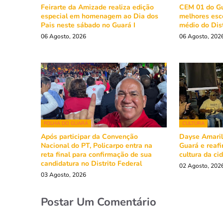
Feirarte da Amizade realiza edição
CEM 01 do Gu
especial em homenagem ao Dia dos
melhores esc
Pais neste sábado no Guará I
médio do Dist
06 Agosto, 2026
06 Agosto, 202
FOLHA DO GUARÁ
CULTURA
Após participar da Convenção
Dayse Amarili
Nacional do PT, Policarpo entra na
Guará e reaf
reta final para confirmação de sua
cultura da ci
candidatura no Distrito Federal
02 Agosto, 202
03 Agosto, 2026
Postar Um Comentário