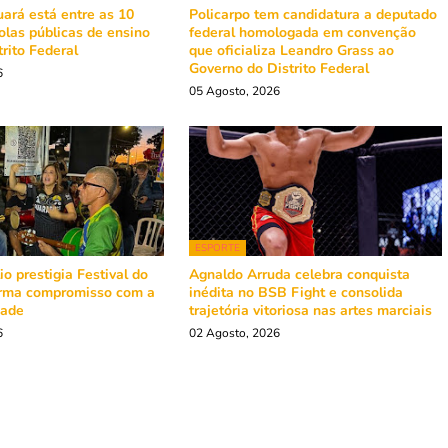
ará está entre as 10
Policarpo tem candidatura a deputado
olas públicas de ensino
federal homologada em convenção
rito Federal
que oficializa Leandro Grass ao
Governo do Distrito Federal
6
05 Agosto, 2026
ESPORTE
o prestigia Festival do
Agnaldo Arruda celebra conquista
irma compromisso com a
inédita no BSB Fight e consolida
dade
trajetória vitoriosa nas artes marciais
6
02 Agosto, 2026