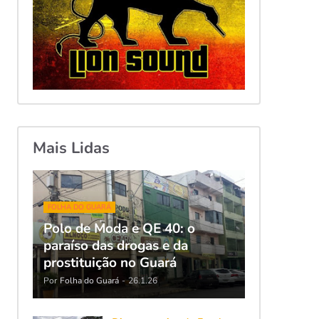
Mais Lidas
FOLHA DO GUARÁ
Polo de Moda e QE 40: o
paraíso das drogas e da
prostituição no Guará
Por
Folha do Guará
-
26.1.26