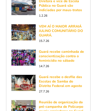
Diretora e vice de Escola
Pública no Guará são
indiciadas por maus-tratos
1.2.26
VEM AÍ O MAIOR ARRAIÁ
JULINO COMUNITÁRIO DO
GUARÁ.
15.7.26
Guará recebe caminhada de
conscientização contra o
feminicídio no sábado
14.7.26
Guará recebe o desfile das
Escolas de Samba do
Distrito Federal em agosto
27.7.26
Reunião de organização da
pré-campanha de Policarpo