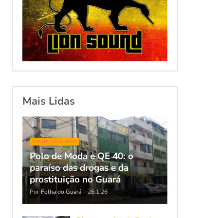
Mais Lidas
FOLHA DO GUARÁ
Polo de Moda e QE 40: o
paraíso das drogas e da
prostituição no Guará
Por
Folha do Guará
-
26.1.26