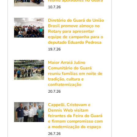
reuniu apoiadores no Guará
10.7.26
Diretório do Guará do União
Brasil promove almoço no
Rotary para apresentar
equipe de campanha para o
deputado Eduardo Pedrosa
19.7.26
Maior Arraiá Julino
Comunitário do Guará
reuniu famílias em noite de
tradição, cultura e
confraternização
20.7.26
Cappelli, Cristovam e
Dennis Web visitam
feirantes da Feira do Guará
e firmam compromisso com
a modernização do espaço
26.7.26