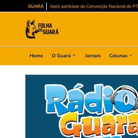
GUARÁ
Após participar da Convenção Nacional do PT, 
Home
O Guará
Jornais
Colunas