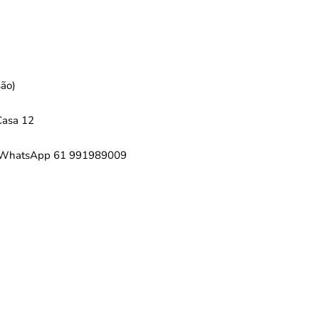
são)
Casa 12
elo WhatsApp 61 991989009