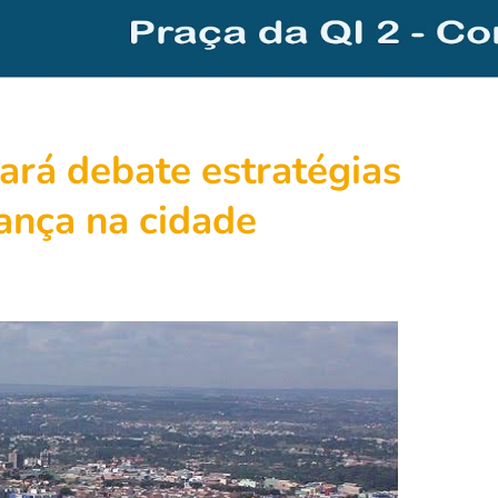
rá debate estratégias
ança na cidade