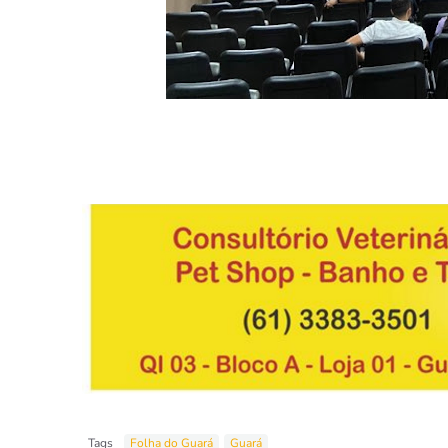
Tags
Folha do Guará
Guará