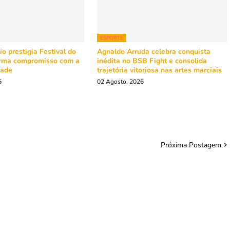
ESPORTE
o prestigia Festival do
Agnaldo Arruda celebra conquista
irma compromisso com a
inédita no BSB Fight e consolida
dade
trajetória vitoriosa nas artes marciais
6
02 Agosto, 2026
Próxima Postagem