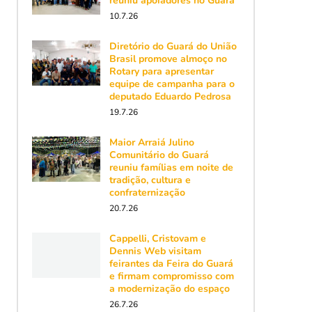
reuniu apoiadores no Guará
10.7.26
Diretório do Guará do União
Brasil promove almoço no
Rotary para apresentar
equipe de campanha para o
deputado Eduardo Pedrosa
19.7.26
Maior Arraiá Julino
Comunitário do Guará
reuniu famílias em noite de
tradição, cultura e
confraternização
20.7.26
Cappelli, Cristovam e
Dennis Web visitam
feirantes da Feira do Guará
e firmam compromisso com
a modernização do espaço
26.7.26