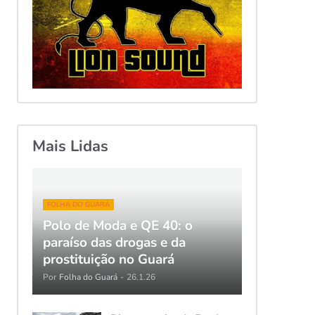
Mais Lidas
FOLHA DO GUARÁ
Polo de Moda e QE 40: o
paraíso das drogas e da
prostituição no Guará
Por
Folha do Guará
-
26.1.26