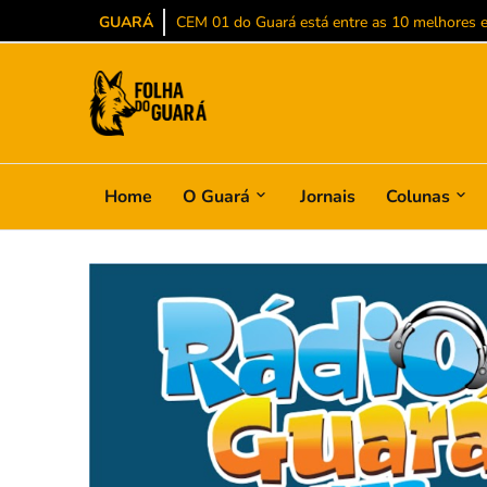
GUARÁ
CEM 01 do Guará está entre as 10 melhores es
Home
O Guará
Jornais
Colunas