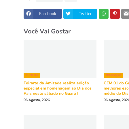
Facebook
Twitter
Você Vai Gostar
CULTURA
EDUCAÇÃO
Feirarte da Amizade realiza edição
CEM 01 do Gu
especial em homenagem ao Dia dos
melhores esc
Pais neste sábado no Guará I
médio do Dist
06 Agosto, 2026
06 Agosto, 202