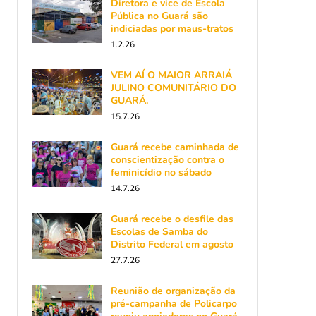
Diretora e vice de Escola
Pública no Guará são
indiciadas por maus-tratos
1.2.26
VEM AÍ O MAIOR ARRAIÁ
JULINO COMUNITÁRIO DO
GUARÁ.
15.7.26
Guará recebe caminhada de
conscientização contra o
feminicídio no sábado
14.7.26
Guará recebe o desfile das
Escolas de Samba do
Distrito Federal em agosto
27.7.26
Reunião de organização da
pré-campanha de Policarpo