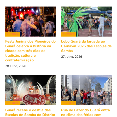
CULTURA
CULTURA
Festa Junina dos Pioneiros do
Lobo Guará dá largada ao
Guará celebra a história da
Carnaval 2026 das Escolas de
cidade com três dias de
Samba
tradição, cultura e
27 Julho, 2026
confraternização
28 Julho, 2026
CULTURA
CULTURA
Guará recebe o desfile das
Rua de Lazer do Guará entra
Escolas de Samba do Distrito
no clima das férias com