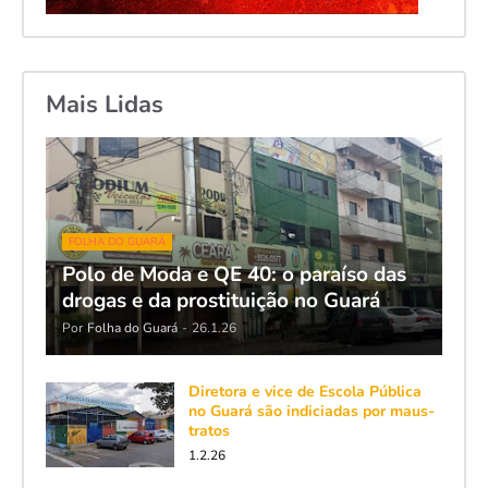
Mais Lidas
FOLHA DO GUARÁ
Polo de Moda e QE 40: o paraíso das
drogas e da prostituição no Guará
Por
Folha do Guará
-
26.1.26
Diretora e vice de Escola Pública
no Guará são indiciadas por maus-
tratos
1.2.26