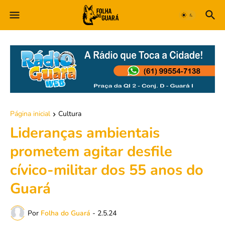
Página inicial
Cultura
Lideranças ambientais
prometem agitar desfile
cívico-militar dos 55 anos do
Guará
Por
Folha do Guará
-
2.5.24