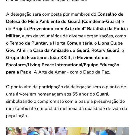
A delegação será composta por membros do
Conselho de
Defesa do Meio Ambiente do Guará (Comdema-Guará)
e
do
Projeto Prevenindo com Arte do 4º Batalhão da Polícia
Militar
, além de voluntários de diversas organizações, como
o
Tempo de Plantar,
a
Horta Comunitária
, o
Lions Clube
Gov. Almir
a
Casa da Amizade do Guará
,
Rotary Guará
, o
Grupo de Escoteiros João XXIII
, o
Movimento dos
Focolares/Living Peace Internationa
l
/Equipe Educação
para a Paz
e A Arte de Amar - com o Dado da Paz.
O ponto alto da participação da delegação será o plantio de
uma árvore em homenagem aos 55 anos do Guará,
simbolizando o compromisso com a paz e a preservação do
meio ambiente em prol da melhoria da qualidade de vida da
população.