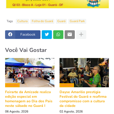
Tags
Cultura
Folha do Guará
Guará
Guará Park
Facebook
Você Vai Gostar
CULTURA
CULTURA
Feirarte da Amizade realiza
Dayse Amarilio prestigia
edição especial em
Festival do Guará e reafirma
homenagem ao Dia dos Pais
compromisso com a cultura
neste sábado no Guará I
da cidade
06 Agosto, 2026
02 Agosto, 2026