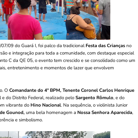
/07/09 do Guará I, foi palco da tradicional
Festa das Crianças
no
rsão e integração para toda a comunidade, com destaque especial
junto C da QE 05, o evento tem crescido e se consolidado como um
urais, entretenimento e momentos de lazer que envolvem
co. O
Comandante do 4º BPM, Tenente Coronel Carlos Henrique
e do Distrito Federal, realizado pelo
Sargento Rômulo
, e do
som vibrante do
Hino Nacional
. Na sequência, o violinista Junior
 de Gounod,
uma bela homenagem a
Nossa Senhora Aparecida
,
erência e simbolismo.