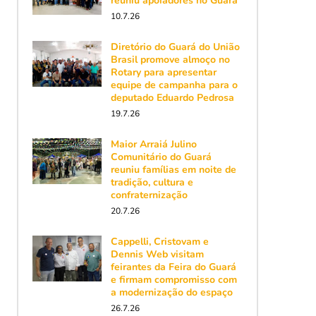
reuniu apoiadores no Guará
10.7.26
Diretório do Guará do União
Brasil promove almoço no
Rotary para apresentar
equipe de campanha para o
deputado Eduardo Pedrosa
19.7.26
Maior Arraiá Julino
Comunitário do Guará
reuniu famílias em noite de
tradição, cultura e
confraternização
20.7.26
Cappelli, Cristovam e
Dennis Web visitam
feirantes da Feira do Guará
e firmam compromisso com
a modernização do espaço
26.7.26