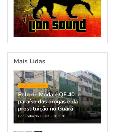
Mais Lidas
FOLHA DO GUARÁ
Polo de Moda e QE 40: o
paraíso das drogas e da
prostituição no Guará
Por
Folha do Guará
-
26.1.26