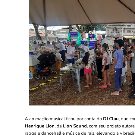
A animação musical ficou por conta do
DJ Clau
, que c
Henrique Lion
, da
Lion Sound
, com seu projeto autor
ragga e dancehall e música de raiz, elevando a vibraçã