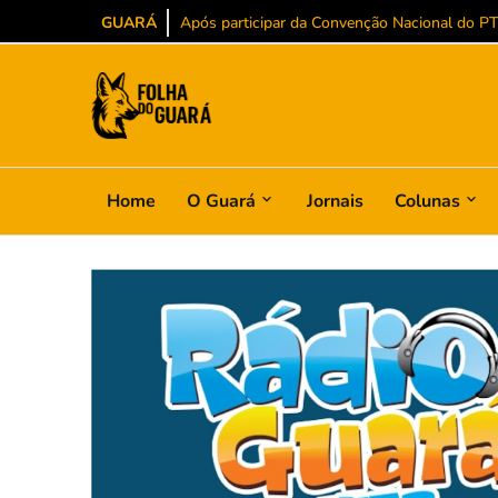
GUARÁ
Após participar da Convenção Nacional do PT, 
Home
O Guará
Jornais
Colunas