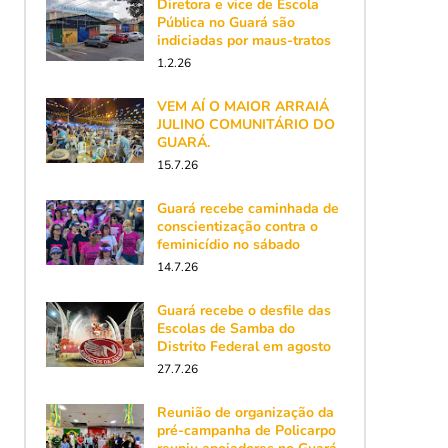
Diretora e vice de Escola
Pública no Guará são
indiciadas por maus-tratos
1.2.26
VEM AÍ O MAIOR ARRAIÁ
JULINO COMUNITÁRIO DO
GUARÁ.
15.7.26
Guará recebe caminhada de
conscientização contra o
feminicídio no sábado
14.7.26
Guará recebe o desfile das
Escolas de Samba do
Distrito Federal em agosto
27.7.26
Reunião de organização da
pré-campanha de Policarpo