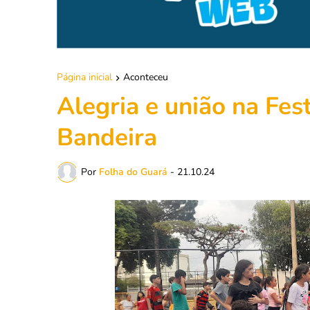
Página inicial
Aconteceu
Alegria e união na Fes
Bandeira
Por
Folha do Guará
-
21.10.24