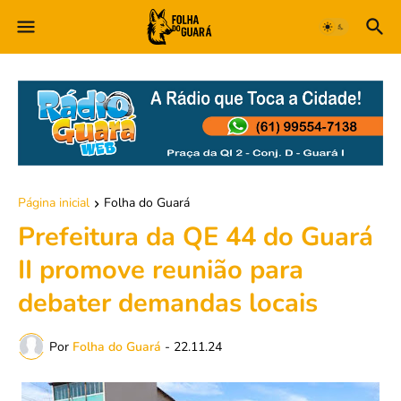
Página inicial
Folha do Guará
Prefeitura da QE 44 do Guará
II promove reunião para
debater demandas locais
Por
Folha do Guará
-
22.11.24