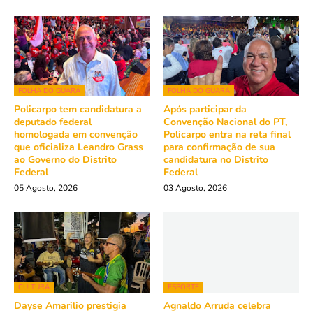
FOLHA DO GUARÁ
FOLHA DO GUARÁ
Policarpo tem candidatura a
Após participar da
deputado federal
Convenção Nacional do PT,
homologada em convenção
Policarpo entra na reta final
que oficializa Leandro Grass
para confirmação de sua
ao Governo do Distrito
candidatura no Distrito
Federal
Federal
05 Agosto, 2026
03 Agosto, 2026
CULTURA
ESPORTE
Dayse Amarilio prestigia
Agnaldo Arruda celebra