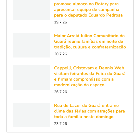
promove almoço no Rotary para
apresentar equipe de campanha
para o deputado Eduardo Pedrosa
19.7.26
Maior Arraiá Julino Comunitário do
Guará reuniu famílias em noite de
tradição, cultura e confraternização
20.7.26
Cappelli, Cristovam e Dennis Web
visitam feirantes da Feira do Guará
e firmam compromisso com a
modernização do espaço
26.7.26
Rua de Lazer do Guará entra no
clima das férias com atrações para
toda a família neste domingo
23.7.26