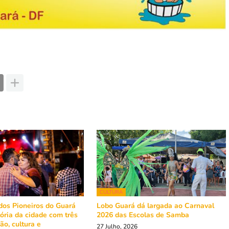
CULTURA
dos Pioneiros do Guará
Lobo Guará dá largada ao Carnaval
tória da cidade com três
2026 das Escolas de Samba
ão, cultura e
27 Julho, 2026