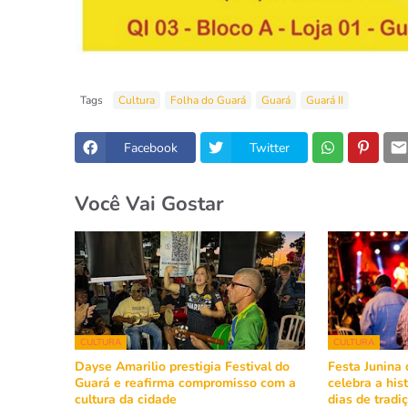
Tags
Cultura
Folha do Guará
Guará
Guará II
Facebook
Twitter
Você Vai Gostar
CULTURA
CULTURA
Dayse Amarilio prestigia Festival do
Festa Junina 
Guará e reafirma compromisso com a
celebra a his
cultura da cidade
dias de tradiç