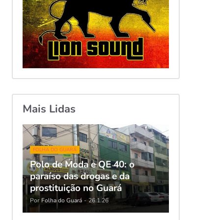
Mais Lidas
FOLHA DO GUARÁ
Polo de Moda e QE 40: o
paraíso das drogas e da
prostituição no Guará
Por
Folha do Guará
-
26.1.26