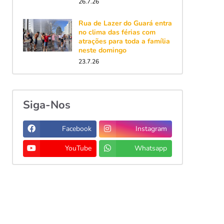
26.7.26
Rua de Lazer do Guará entra
no clima das férias com
atrações para toda a família
neste domingo
23.7.26
Siga-Nos
Facebook
Instagram
YouTube
Whatsapp