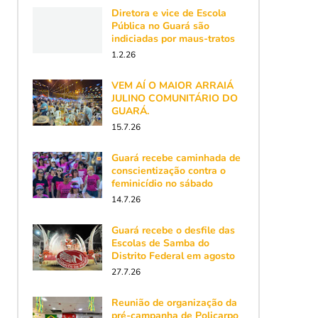
Diretora e vice de Escola
Pública no Guará são
indiciadas por maus-tratos
1.2.26
VEM AÍ O MAIOR ARRAIÁ
JULINO COMUNITÁRIO DO
GUARÁ.
15.7.26
Guará recebe caminhada de
conscientização contra o
feminicídio no sábado
14.7.26
Guará recebe o desfile das
Escolas de Samba do
Distrito Federal em agosto
27.7.26
Reunião de organização da
pré-campanha de Policarpo