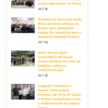
reuniu apoiadores no Guará
10.7.26
Diretório do Guará do União
Brasil promove almoço no
Rotary para apresentar
equipe de campanha para o
deputado Eduardo Pedrosa
19.7.26
Maior Arraiá Julino
Comunitário do Guará
reuniu famílias em noite de
tradição, cultura e
confraternização
20.7.26
Cappelli, Cristovam e
Dennis Web visitam
feirantes da Feira do Guará
e firmam compromisso com
a modernização do espaço