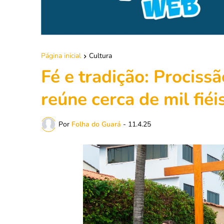
Página inicial
Cultura
Fé e tradição: Procis
reúne cerca de mil fié
Por
Folha do Guará
-
11.4.25