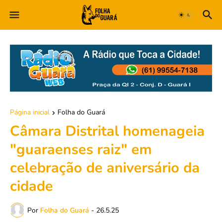
Página inicial
Folha do Guará
Câmara Distrital homenageia
"guaraenses raiz" em
celebração de aniversário da
cidade
Por
Folha do Guará
-
26.5.25