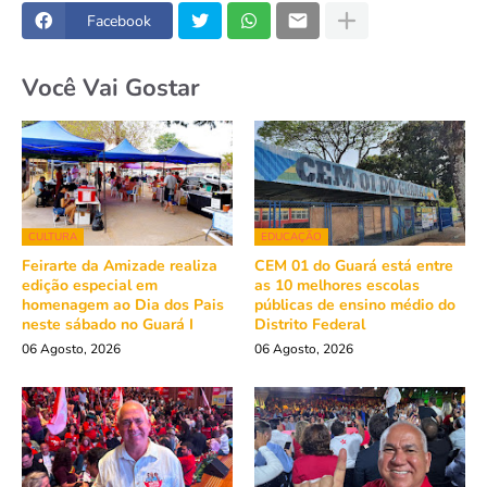
Facebook
Você Vai Gostar
CULTURA
EDUCAÇÃO
Feirarte da Amizade realiza
CEM 01 do Guará está entre
edição especial em
as 10 melhores escolas
homenagem ao Dia dos Pais
públicas de ensino médio do
neste sábado no Guará I
Distrito Federal
06 Agosto, 2026
06 Agosto, 2026