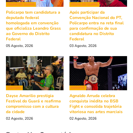
FOLHA DO GUARÁ
FOLHA DO GUARÁ
Policarpo tem candidatura a
Após participar da
deputado federal
Convenção Nacional do PT,
homologada em convenção
Policarpo entra na reta final
que oficializa Leandro Grass
para confirmação de sua
ao Governo do Distrito
candidatura no Distrito
Federal
Federal
05 Agosto, 2026
03 Agosto, 2026
CULTURA
ESPORTE
Dayse Amarilio prestigia
Agnaldo Arruda celebra
Festival do Guará e reafirma
conquista inédita no BSB
compromisso com a cultura
Fight e consolida trajetória
da cidade
vitoriosa nas artes marciais
02 Agosto, 2026
02 Agosto, 2026