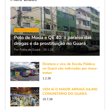
FOLHA DO GUARÁ
Polo de Moda e QE 40: o paraíso das
drogas e da prostituição no Guará
Por
Folha do Guará
-
26.1.26
Diretora e vice de Escola Pública
no Guará são indiciadas por maus-
tratos
1.2.26
VEM AÍ O MAIOR ARRAIÁ JULINO
COMUNITÁRIO DO GUARÁ.
15.7.26