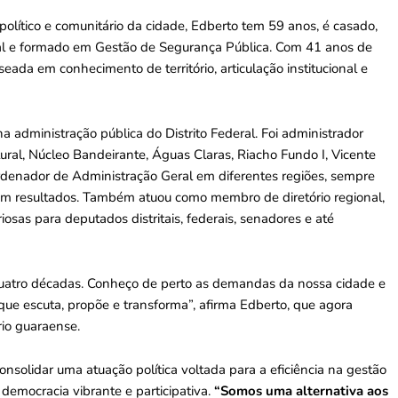
olítico e comunitário da cidade, Edberto tem 59 anos, é casado,
deral e formado em Gestão de Segurança Pública. Com 41 anos de
aseada em conhecimento de território, articulação institucional e
a administração pública do Distrito Federal. Foi administrador
tural, Núcleo Bandeirante, Águas Claras, Riacho Fundo I, Vicente
denador de Administração Geral em diferentes regiões, sempre
 em resultados. Também atuou como membro de diretório regional,
sas para deputados distritais, federais, senadores e até
uatro décadas. Conheço de perto as demandas da nossa cidade e
 que escuta, propõe e transforma”, afirma Edberto, que agora
rio guaraense.
nsolidar uma atuação política voltada para a eficiência na gestão
 democracia vibrante e participativa.
“Somos uma alternativa aos