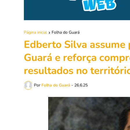
Página inicial
Folha do Guará
Edberto Silva assume 
Guará e reforça compr
resultados no territóri
Por
Folha do Guará
-
26.6.25