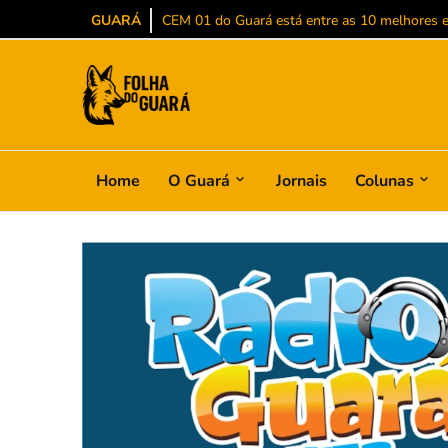
GUARÁ
CEM 01 do Guará está entre as 10 melhores es
Home
O Guará
Jornais
Colunas