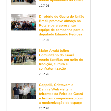
reuniu apoiadores no Guará
10.7.26
Diretório do Guará do União
Brasil promove almoço no
Rotary para apresentar
equipe de campanha para o
deputado Eduardo Pedrosa
19.7.26
Maior Arraiá Julino
Comunitário do Guará
reuniu famílias em noite de
tradição, cultura e
confraternização
20.7.26
Cappelli, Cristovam e
Dennis Web visitam
feirantes da Feira do Guará
e firmam compromisso com
a modernização do espaço
26.7.26