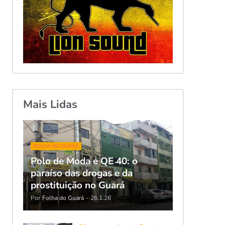
Mais Lidas
FOLHA DO GUARÁ
Polo de Moda e QE 40: o
paraíso das drogas e da
prostituição no Guará
Por
Folha do Guará
-
26.1.26