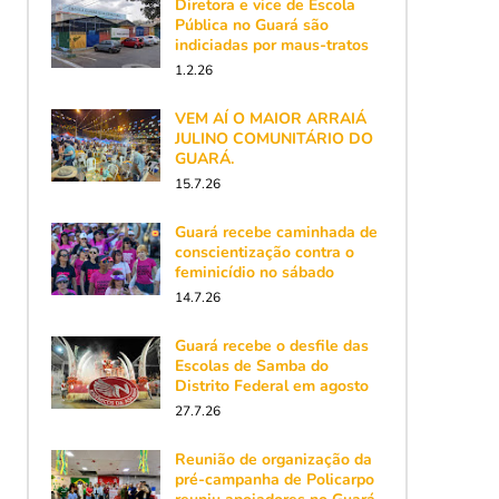
Diretora e vice de Escola
Pública no Guará são
indiciadas por maus-tratos
1.2.26
VEM AÍ O MAIOR ARRAIÁ
JULINO COMUNITÁRIO DO
GUARÁ.
15.7.26
Guará recebe caminhada de
conscientização contra o
feminicídio no sábado
14.7.26
Guará recebe o desfile das
Escolas de Samba do
Distrito Federal em agosto
27.7.26
Reunião de organização da
pré-campanha de Policarpo