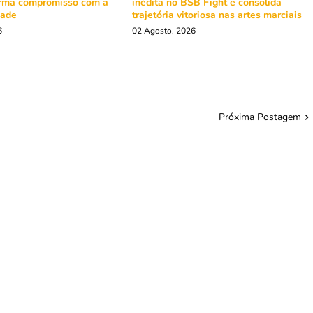
irma compromisso com a
inédita no BSB Fight e consolida
dade
trajetória vitoriosa nas artes marciais
6
02 Agosto, 2026
Próxima Postagem