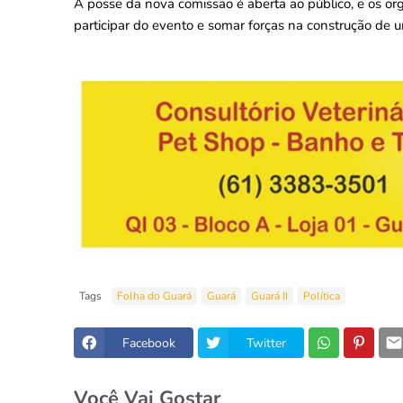
A posse da nova comissão é aberta ao público, e os 
participar do evento e somar forças na construção de um
Tags
Folha do Guará
Guará
Guará II
Política
Facebook
Twitter
Você Vai Gostar