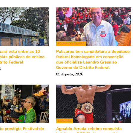
FOLHA DO GUARÁ
ará está entre as 10
Policarpo tem candidatura a deputado
olas públicas de ensino
federal homologada em convenção
rito Federal
que oficializa Leandro Grass ao
Governo do Distrito Federal
6
05 Agosto, 2026
ESPORTE
o prestigia Festival do
Agnaldo Arruda celebra conquista