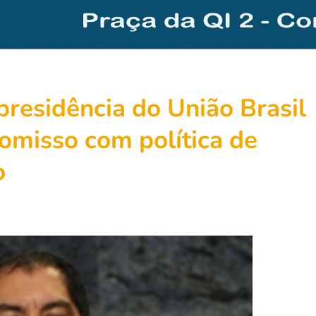
presidência do União Brasil
omisso com política de
o