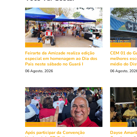
CULTURA
EDUCAÇÃO
Feirarte da Amizade realiza edição
CEM 01 do Gu
especial em homenagem ao Dia dos
melhores esc
Pais neste sábado no Guará I
médio do Dist
06 Agosto, 2026
06 Agosto, 202
FOLHA DO GUARÁ
CULTURA
Após participar da Convenção
Dayse Amarili