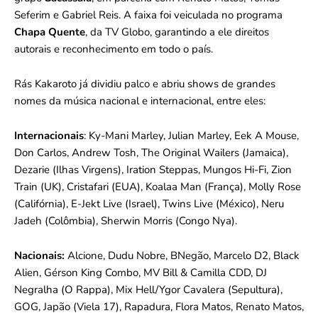
Seferim e Gabriel Reis. A faixa foi veiculada no programa
Chapa Quente
, da TV Globo, garantindo a ele direitos
autorais e reconhecimento em todo o país.
Rás Kakaroto já dividiu palco e abriu shows de grandes
nomes da música nacional e internacional, entre eles:
Internacionais
: Ky-Mani Marley, Julian Marley, Eek A Mouse,
Don Carlos, Andrew Tosh, The Original Wailers (Jamaica),
Dezarie (Ilhas Virgens), Iration Steppas, Mungos Hi-Fi, Zion
Train (UK), Cristafari (EUA), Koalaa Man (França), Molly Rose
(Califórnia), E-Jekt Live (Israel), Twins Live (México), Neru
Jadeh (Colômbia), Sherwin Morris (Congo Nya).
Nacionais:
Alcione, Dudu Nobre, BNegão, Marcelo D2, Black
Alien, Gérson King Combo, MV Bill & Camilla CDD, DJ
Negralha (O Rappa), Mix Hell/Ygor Cavalera (Sepultura),
GOG, Japão (Viela 17), Rapadura, Flora Matos, Renato Matos,