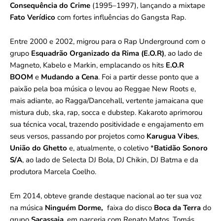
Consequência do Crime
(1995–1997), lançando a mixtape
Fato Verídico
com fortes influências do Gangsta Rap.
Entre 2000 e 2002, migrou para o Rap Underground com o
grupo
Esquadrão Organizado da Rima (E.O.R)
, ao lado de
Magneto, Kabelo e Markin, emplacando os hits
E.O.R
BOOM
e
Mudando a Cena
. Foi a partir desse ponto que a
paixão pela boa música o levou ao Reggae New Roots e,
mais adiante, ao Ragga/Dancehall, vertente jamaicana que
mistura dub, ska, rap, socca e dubstep. Kakaroto aprimorou
sua técnica vocal, trazendo positividade e engajamento em
seus versos, passando por projetos como
Karugua Vibes
,
União do Ghetto
e, atualmente, o coletivo *
Batidão Sonoro
S/A
, ao lado de Selecta DJ Bola, DJ Chikin, DJ Batma e da
produtora Marcela Coelho.
Em 2014, obteve grande destaque nacional ao ter sua voz
na música
Ninguém Dorme,
faixa do disco
Boca da Terra
do
grupo
Sacassaia
, em parceria com Renato Matos, Tomás