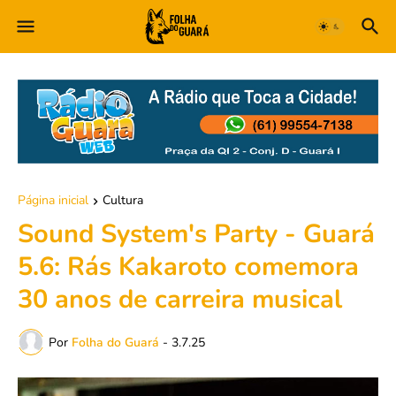
Página inicial
Cultura
Sound System's Party - Guará
5.6: Rás Kakaroto comemora
30 anos de carreira musical
Por
Folha do Guará
-
3.7.25