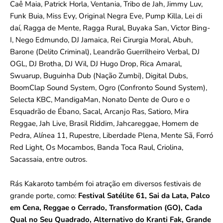
Caê Maia, Patrick Horla, Ventania, Tribo de Jah, Jimmy Luv,
Funk Buia, Miss Evy, Original Negra Eve, Pump Killa, Lei di
daí, Ragga de Mente, Ragga Rural, Buyaka San, Victor Bing-
I, Nego Edmundo, DJ Jamaica, Rei Cirurgia Moral, Abuh,
Barone (Delito Criminal), Leandrão Guerrilheiro Verbal, DJ
OGL, DJ Brotha, DJ Wil, DJ Hugo Drop, Rica Amaral,
Swuarup, Buguinha Dub (Nação Zumbi), Digital Dubs,
BoomClap Sound System, Ogro (Confronto Sound System),
Selecta KBC, MandigaMan, Nonato Dente de Ouro e o
Esquadrão de Ébano, Sacal, Arcanjo Ras, Satioro, Mira
Reggae, Jah Live, Brasil Riddim, Jahcareggae, Homem de
Pedra, Alínea 11, Rupestre, Liberdade Plena, Mente Sã, Forró
Red Light, Os Mocambos, Banda Toca Raul, Criolina,
Sacassaia, entre outros.
Rás Kakaroto também foi atração em diversos festivais de
grande porte, como:
Festival Satélite 61, Sai da Lata, Palco
em Cena, Reggae o Cerrado, Transformation (GO), Cada
Qual no Seu Quadrado, Alternativo do Kranti Fak, Grande