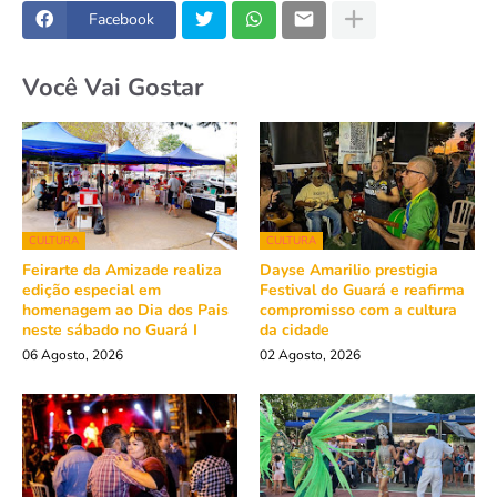
Facebook
Você Vai Gostar
CULTURA
CULTURA
Feirarte da Amizade realiza
Dayse Amarilio prestigia
edição especial em
Festival do Guará e reafirma
homenagem ao Dia dos Pais
compromisso com a cultura
neste sábado no Guará I
da cidade
06 Agosto, 2026
02 Agosto, 2026