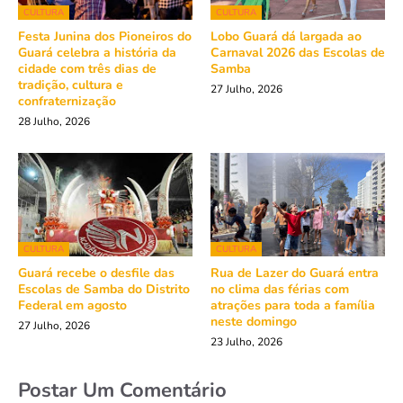
CULTURA
CULTURA
Festa Junina dos Pioneiros do
Lobo Guará dá largada ao
Guará celebra a história da
Carnaval 2026 das Escolas de
cidade com três dias de
Samba
tradição, cultura e
27 Julho, 2026
confraternização
28 Julho, 2026
CULTURA
CULTURA
Guará recebe o desfile das
Rua de Lazer do Guará entra
Escolas de Samba do Distrito
no clima das férias com
Federal em agosto
atrações para toda a família
neste domingo
27 Julho, 2026
23 Julho, 2026
Postar Um Comentário