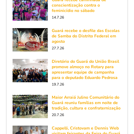
conscientização contra o
feminicídio no sábado
14.7.26
Guará recebe o desfile das Escolas
de Samba do Distrito Federal em
agosto
27.7.26
Diretório do Guará do União Brasil
promove almoço no Rotary para
apresentar equipe de campanha
para o deputado Eduardo Pedrosa
19.7.26
Maior Arraiá Julino Comunitário do
Guará reuniu famílias em noite de
tradição, cultura e confraternização
20.7.26
Cappelli, Cristovam e Dennis Web
visitam feirantes da Feira do Guará