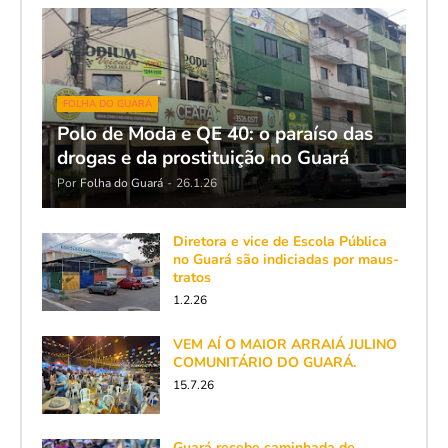
FOLHA DO GUARÁ
Polo de Moda e QE 40: o paraíso das
drogas e da prostituição no Guará
Por
Folha do Guará
-
26.1.26
Diretora e vice de Escola Pública
no Guará são indiciadas por maus-
tratos
1.2.26
VEM AÍ O MAIOR ARRAIÁ JULINO
COMUNITÁRIO DO GUARÁ.
15.7.26
Guará recebe caminhada de