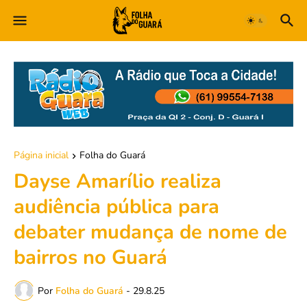
Página inicial
Folha do Guará
Dayse Amarílio realiza
audiência pública para
debater mudança de nome de
bairros no Guará
Por
Folha do Guará
-
29.8.25