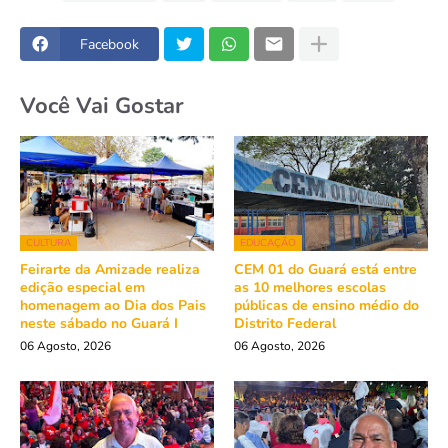
Facebook
Você Vai Gostar
CULTURA
EDUCAÇÃO
Feirarte da Amizade realiza
CEM 01 do Guará está entre
edição especial em
as 10 melhores escolas
homenagem ao Dia dos Pais
públicas de ensino médio do
neste sábado no Guará I
Distrito Federal
06 Agosto, 2026
06 Agosto, 2026