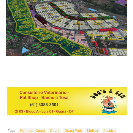
Tags
Folha do Guará
Guará
Guará Park
Mulher
Política