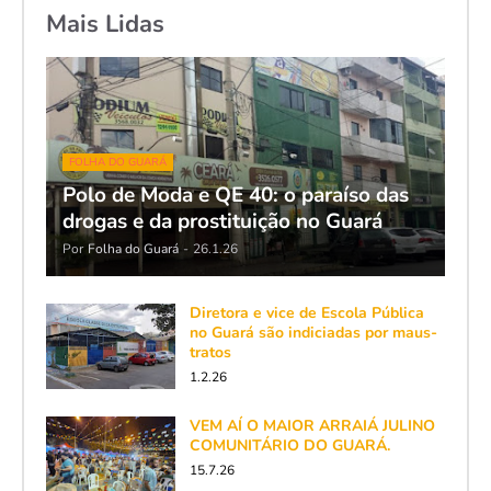
Mais Lidas
FOLHA DO GUARÁ
Polo de Moda e QE 40: o paraíso das
drogas e da prostituição no Guará
Por
Folha do Guará
-
26.1.26
Diretora e vice de Escola Pública
no Guará são indiciadas por maus-
tratos
1.2.26
VEM AÍ O MAIOR ARRAIÁ JULINO
COMUNITÁRIO DO GUARÁ.
15.7.26