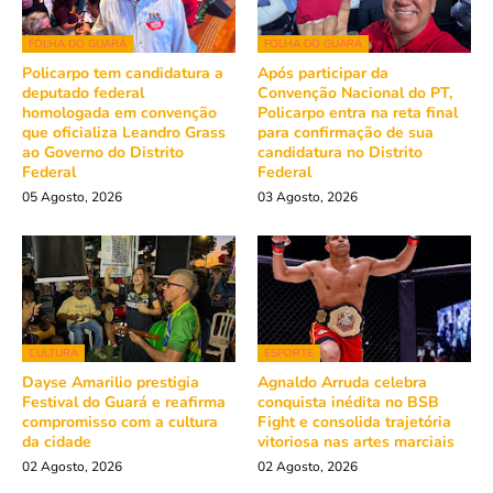
FOLHA DO GUARÁ
FOLHA DO GUARÁ
Policarpo tem candidatura a
Após participar da
deputado federal
Convenção Nacional do PT,
homologada em convenção
Policarpo entra na reta final
que oficializa Leandro Grass
para confirmação de sua
ao Governo do Distrito
candidatura no Distrito
Federal
Federal
05 Agosto, 2026
03 Agosto, 2026
CULTURA
ESPORTE
Dayse Amarilio prestigia
Agnaldo Arruda celebra
Festival do Guará e reafirma
conquista inédita no BSB
compromisso com a cultura
Fight e consolida trajetória
da cidade
vitoriosa nas artes marciais
02 Agosto, 2026
02 Agosto, 2026