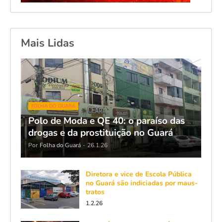
Mais Lidas
FOLHA DO GUARÁ
Polo de Moda e QE 40: o paraíso das
drogas e da prostituição no Guará
Por
Folha do Guará
-
26.1.26
Diretora e vice de Escola Pública
no Guará são indiciadas por maus-
tratos
1.2.26