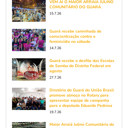
VEM AÍ O MAIOR ARRAIÁ JULINO
COMUNITÁRIO DO GUARÁ.
15.7.26
Guará recebe caminhada de
conscientização contra o
feminicídio no sábado
14.7.26
Guará recebe o desfile das Escolas
de Samba do Distrito Federal em
agosto
27.7.26
Diretório do Guará do União Brasil
promove almoço no Rotary para
apresentar equipe de campanha
para o deputado Eduardo Pedrosa
19.7.26
Maior Arraiá Julino Comunitário do