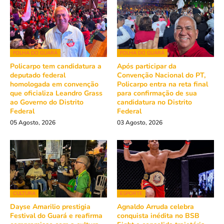
FOLHA DO GUARÁ
FOLHA DO GUARÁ
Policarpo tem candidatura a
Após participar da
deputado federal
Convenção Nacional do PT,
homologada em convenção
Policarpo entra na reta final
que oficializa Leandro Grass
para confirmação de sua
ao Governo do Distrito
candidatura no Distrito
Federal
Federal
05 Agosto, 2026
03 Agosto, 2026
CULTURA
ESPORTE
Dayse Amarilio prestigia
Agnaldo Arruda celebra
Festival do Guará e reafirma
conquista inédita no BSB