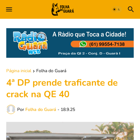
Página inicial
Folha do Guará
4ª DP prende traficante de
crack na QE 40
Por
Folha do Guará
-
18.9.25