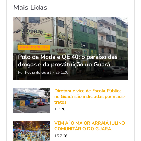
Mais Lidas
FOLHA DO GUARÁ
Polo de Moda e QE 40: o paraíso das
drogas e da prostituição no Guará
Por
Folha do Guará
-
26.1.26
Diretora e vice de Escola Pública
no Guará são indiciadas por maus-
tratos
1.2.26
VEM AÍ O MAIOR ARRAIÁ JULINO
COMUNITÁRIO DO GUARÁ.
15.7.26