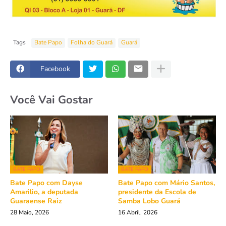
Tags
Bate Papo
Folha do Guará
Guará
Facebook
Você Vai Gostar
BATE PAPO
BATE PAPO
Bate Papo com Dayse
Bate Papo com Mário Santos,
Amarilio, a deputada
presidente da Escola de
Guaraense Raiz
Samba Lobo Guará
28 Maio, 2026
16 Abril, 2026