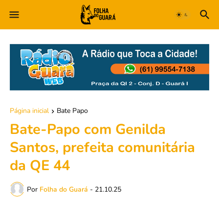
Página inicial
Bate Papo
Bate-Papo com Genilda
Santos, prefeita comunitária
da QE 44
Por
Folha do Guará
-
21.10.25