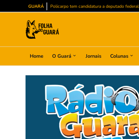
GUARÁ
Policarpo tem candidatura a deputado federal
Home
O Guará
Jornais
Colunas