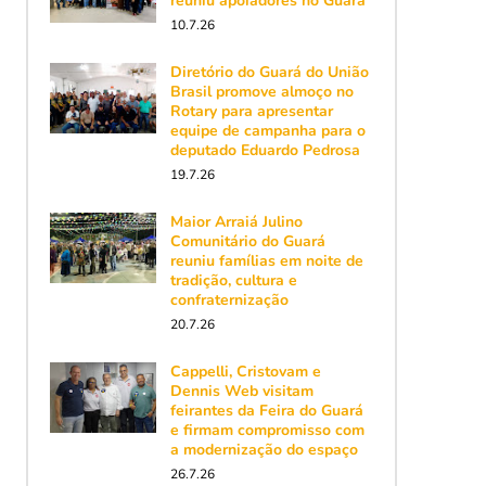
reuniu apoiadores no Guará
10.7.26
Diretório do Guará do União
Brasil promove almoço no
Rotary para apresentar
equipe de campanha para o
deputado Eduardo Pedrosa
19.7.26
Maior Arraiá Julino
Comunitário do Guará
reuniu famílias em noite de
tradição, cultura e
confraternização
20.7.26
Cappelli, Cristovam e
Dennis Web visitam
feirantes da Feira do Guará
e firmam compromisso com
a modernização do espaço
26.7.26