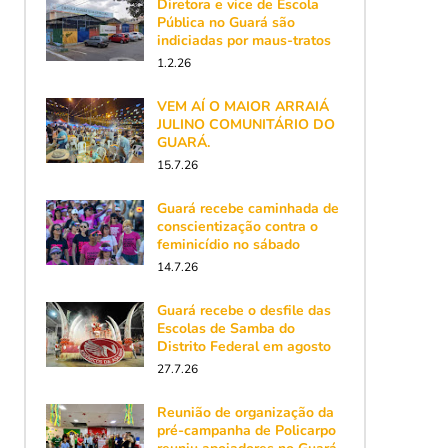
Diretora e vice de Escola
Pública no Guará são
indiciadas por maus-tratos
1.2.26
VEM AÍ O MAIOR ARRAIÁ
JULINO COMUNITÁRIO DO
GUARÁ.
15.7.26
Guará recebe caminhada de
conscientização contra o
feminicídio no sábado
14.7.26
Guará recebe o desfile das
Escolas de Samba do
Distrito Federal em agosto
27.7.26
Reunião de organização da
pré-campanha de Policarpo