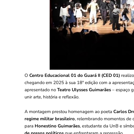
O
Centro Educacional 01 do Guará II (CED 01)
realiz
chegando em 2025 à sua 18ª edição com a apresenta
apresentado no
Teatro Ulysses Guimarães
– espaço g
unir arte, história e reflexão.
A montagem prestou homenagem ao poeta
Carlos D
regime militar brasileiro
, relembrando momentos de do
para
Honestino Guimarães
, estudante da UnB e símb
de presos políticos
que enfrentaram a repressão.