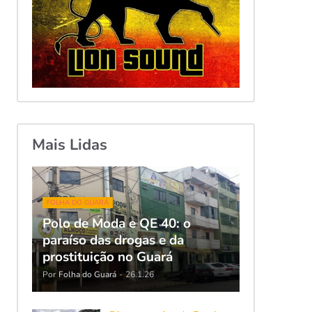
Mais Lidas
FOLHA DO GUARÁ
Polo de Moda e QE 40: o
paraíso das drogas e da
prostituição no Guará
Por
Folha do Guará
-
26.1.26