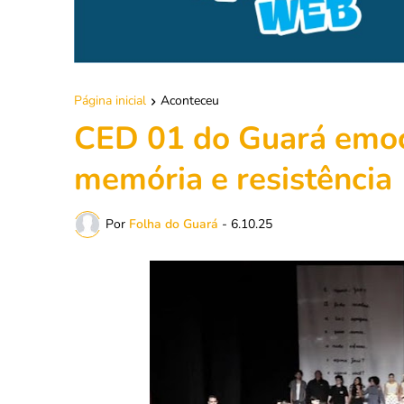
Página inicial
Aconteceu
CED 01 do Guará emoc
memória e resistência
Por
Folha do Guará
-
6.10.25