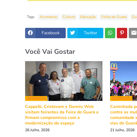
Tags
Aconteceu
Cultura
Educação
Folha do Guará
Gu
Facebook
Twitter
Você Vai Gostar
ACONTECEU
ACONTECEU
Cappelli, Cristovam e Dennis Web
Caminhada pe
visitam feirantes da Feira do Guará e
contra as mu
firmam compromisso com a
comunidade e
modernização do espaço
vias do Guar
26 Julho, 2026
21 Julho, 2026