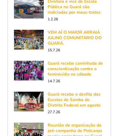
Diretora e vice de Escola
Pública no Guará são
indiciadas por maus-tratos
1.2.26
VEM AÍ O MAIOR ARRAIÁ
JULINO COMUNITÁRIO DO
GUARÁ.
15.7.26
Guará recebe caminhada de
conscientização contra o
feminicídio no sábado
14.7.26
Guará recebe o desfile das
Escolas de Samba do
Distrito Federal em agosto
27.7.26
Reunião de organização da
pré-campanha de Policarpo