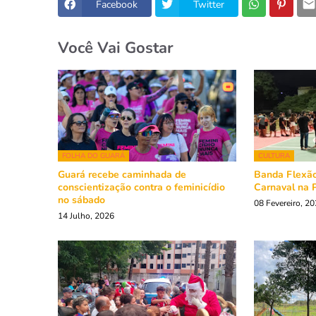
Facebook
Twitter
Você Vai Gostar
FOLHA DO GUARÁ
CULTURA
Guará recebe caminhada de
Banda Flexã
conscientização contra o feminicídio
Carnaval na 
no sábado
08 Fevereiro, 2
14 Julho, 2026