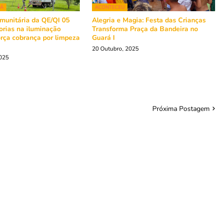
RÁ
ACONTECEU
munitária da QE/QI 05
Alegria e Magia: Festa das Crianças
orias na iluminação
Transforma Praça da Bandeira no
orça cobrança por limpeza
Guará I
20 Outubro, 2025
025
Próxima Postagem