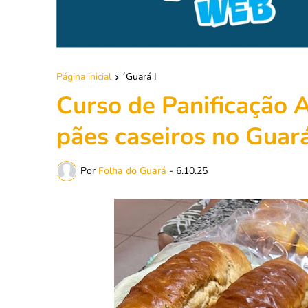
Página inicial
´Guará I
Curso de Panificação A
pães caseiros no Guar
Por
Folha do Guará
-
6.10.25