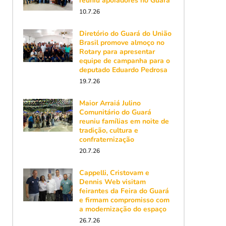
reuniu apoiadores no Guará
10.7.26
Diretório do Guará do União
Brasil promove almoço no
Rotary para apresentar
equipe de campanha para o
deputado Eduardo Pedrosa
19.7.26
Maior Arraiá Julino
Comunitário do Guará
reuniu famílias em noite de
tradição, cultura e
confraternização
20.7.26
Cappelli, Cristovam e
Dennis Web visitam
feirantes da Feira do Guará
e firmam compromisso com
a modernização do espaço
26.7.26