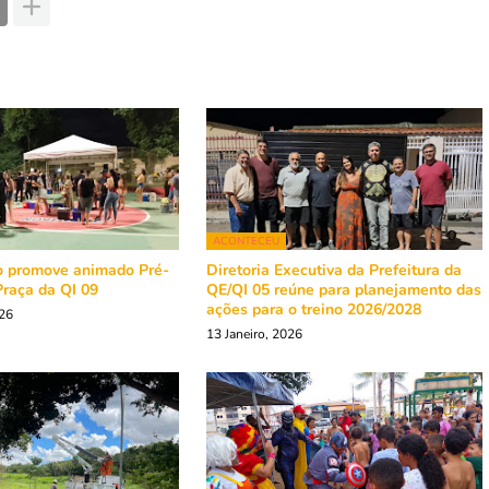
ACONTECEU
o promove animado Pré-
Diretoria Executiva da Prefeitura da
Praça da QI 09
QE/QI 05 reúne para planejamento das
ações para o treino 2026/2028
026
13 Janeiro, 2026