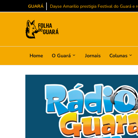
GUARÁ
Agnaldo Arruda celebra conquista inédita no BS
Home
O Guará
Jornais
Colunas