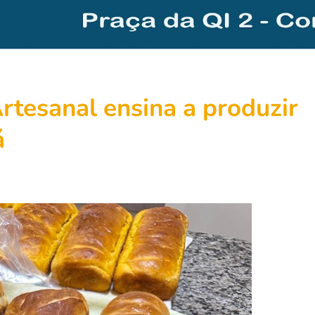
rtesanal ensina a produzir
á