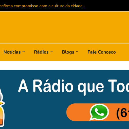
B Fight e consolida trajetória vitoriosa nas artes marciais...
Notícias
Rádios
Blogs
Fale Conosco