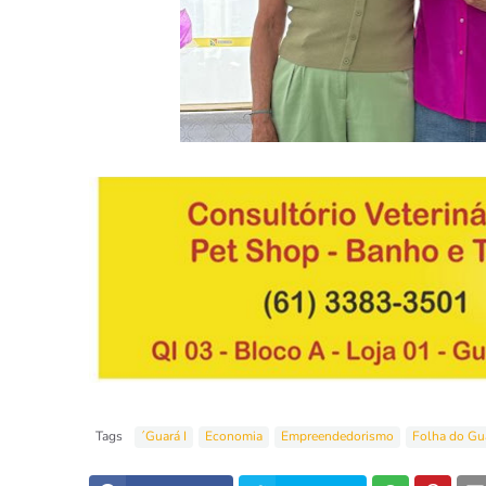
Tags
´Guará I
Economia
Empreendedorismo
Folha do Gu