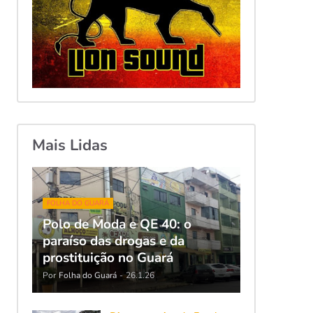
Mais Lidas
FOLHA DO GUARÁ
Polo de Moda e QE 40: o
paraíso das drogas e da
prostituição no Guará
Por
Folha do Guará
-
26.1.26