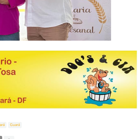
ará
Guará