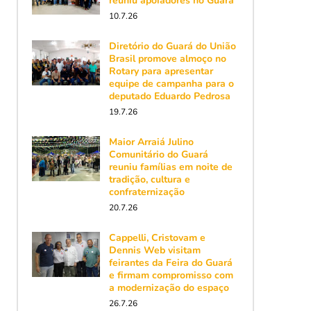
reuniu apoiadores no Guará
10.7.26
Diretório do Guará do União
Brasil promove almoço no
Rotary para apresentar
equipe de campanha para o
deputado Eduardo Pedrosa
19.7.26
Maior Arraiá Julino
Comunitário do Guará
reuniu famílias em noite de
tradição, cultura e
confraternização
20.7.26
Cappelli, Cristovam e
Dennis Web visitam
feirantes da Feira do Guará
e firmam compromisso com
a modernização do espaço
26.7.26