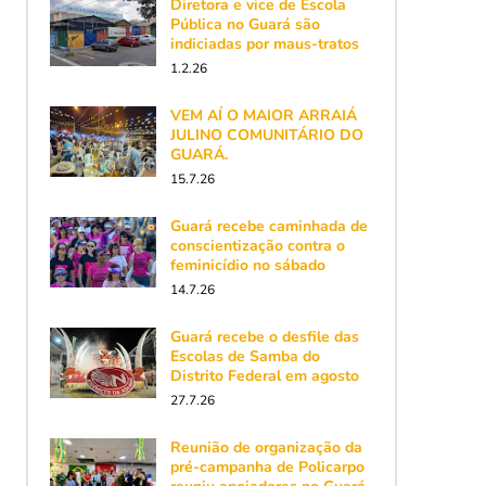
Diretora e vice de Escola
Pública no Guará são
indiciadas por maus-tratos
1.2.26
VEM AÍ O MAIOR ARRAIÁ
JULINO COMUNITÁRIO DO
GUARÁ.
15.7.26
Guará recebe caminhada de
conscientização contra o
feminicídio no sábado
14.7.26
Guará recebe o desfile das
Escolas de Samba do
Distrito Federal em agosto
27.7.26
Reunião de organização da
pré-campanha de Policarpo