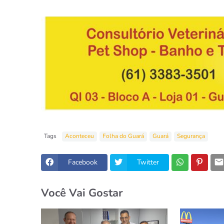
Tags
Aconteceu
Folha do Guará
Guará
Segurança
Facebook
Twitter
Você Vai Gostar