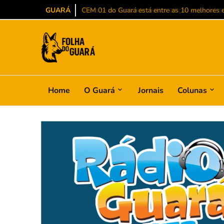
GUARÁ
CEM 01 do Guará está entre as 10 melhores es
Home
O Guará
Jornais
Colunas