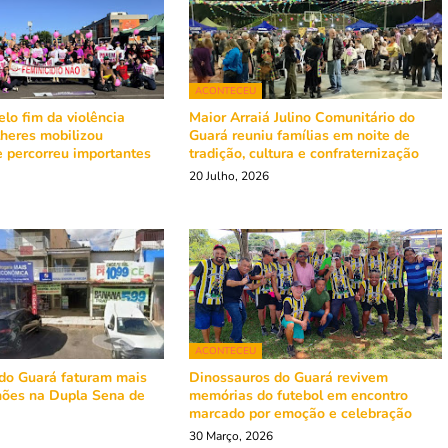
ACONTECEU
lo fim da violência
Maior Arraiá Julino Comunitário do
lheres mobilizou
Guará reuniu famílias em noite de
 percorreu importantes
tradição, cultura e confraternização
á
20 Julho, 2026
ACONTECEU
do Guará faturam mais
Dinossauros do Guará revivem
hões na Dupla Sena de
memórias do futebol em encontro
marcado por emoção e celebração
30 Março, 2026