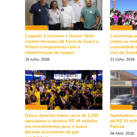
ACONTECEU
ACONTECEU
Cappelli, Cristovam e Dennis Web
Caminhada pe
visitam feirantes da Feira do Guará e
contra as mu
firmam compromisso com a
comunidade e
modernização do espaço
vias do Guar
26 Julho, 2026
21 Julho, 2026
ACONTECEU
ACONTECEU
Dayse Amarilio reúne cerca de 1.200
Apostadores 
apoiadores e destaca R$ 44 milhões
de R$ 10 mil
em investimentos para o Guará
Páscoa
durante lançamento de pré-
06 Abril, 2026