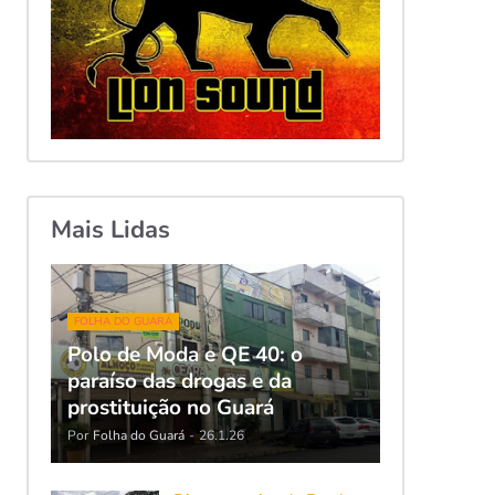
Mais Lidas
FOLHA DO GUARÁ
Polo de Moda e QE 40: o
paraíso das drogas e da
prostituição no Guará
Por
Folha do Guará
-
26.1.26