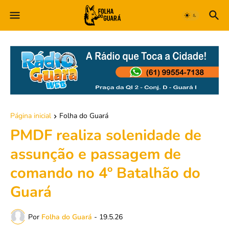
Página inicial
Folha do Guará
PMDF realiza solenidade de
assunção e passagem de
comando no 4º Batalhão do
Guará
Por
Folha do Guará
-
19.5.26