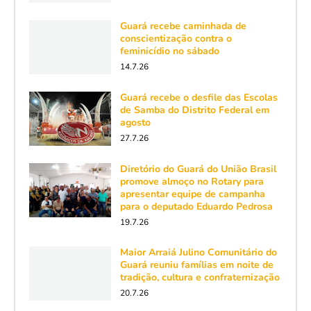
Guará recebe caminhada de
conscientização contra o
feminicídio no sábado
14.7.26
Guará recebe o desfile das Escolas
de Samba do Distrito Federal em
agosto
27.7.26
Diretório do Guará do União Brasil
promove almoço no Rotary para
apresentar equipe de campanha
para o deputado Eduardo Pedrosa
19.7.26
Maior Arraiá Julino Comunitário do
Guará reuniu famílias em noite de
tradição, cultura e confraternização
20.7.26