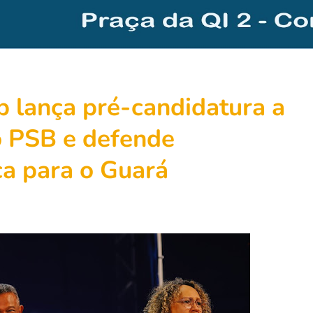
 lança pré-candidatura a
lo PSB e defende
ca para o Guará