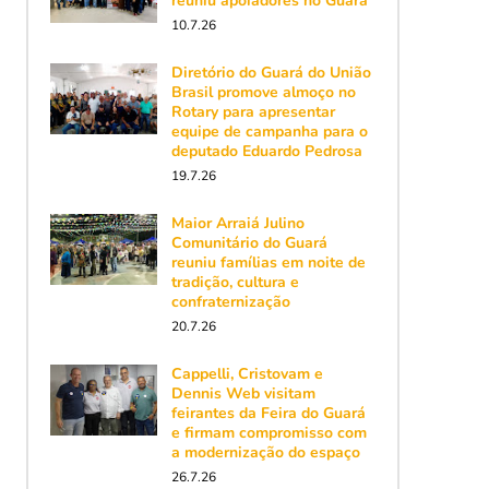
reuniu apoiadores no Guará
10.7.26
Diretório do Guará do União
Brasil promove almoço no
Rotary para apresentar
equipe de campanha para o
deputado Eduardo Pedrosa
19.7.26
Maior Arraiá Julino
Comunitário do Guará
reuniu famílias em noite de
tradição, cultura e
confraternização
20.7.26
Cappelli, Cristovam e
Dennis Web visitam
feirantes da Feira do Guará
e firmam compromisso com
a modernização do espaço
26.7.26