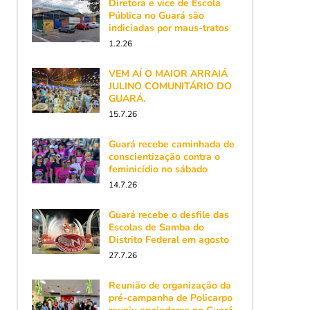
Diretora e vice de Escola
Pública no Guará são
indiciadas por maus-tratos
1.2.26
VEM AÍ O MAIOR ARRAIÁ
JULINO COMUNITÁRIO DO
GUARÁ.
15.7.26
Guará recebe caminhada de
conscientização contra o
feminicídio no sábado
14.7.26
Guará recebe o desfile das
Escolas de Samba do
Distrito Federal em agosto
27.7.26
Reunião de organização da
pré-campanha de Policarpo