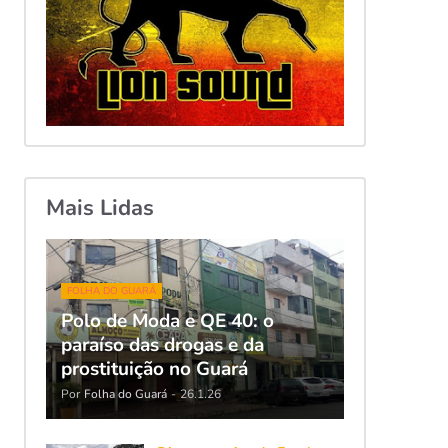
Mais Lidas
FOLHA DO GUARÁ
Polo de Moda e QE 40: o
paraíso das drogas e da
prostituição no Guará
Por
Folha do Guará
-
26.1.26