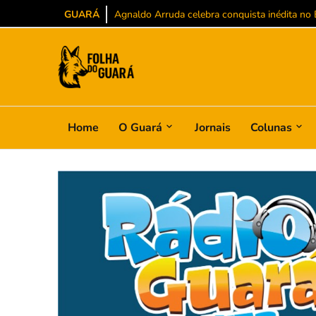
GUARÁ
Agnaldo Arruda celebra conquista inédita no BS
Home
O Guará
Jornais
Colunas