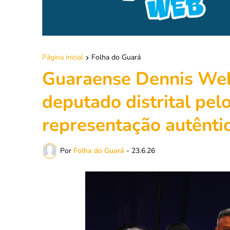
Página inicial
Folha do Guará
Guaraense Dennis Web
deputado distrital pe
representação autênti
Por
Folha do Guará
-
23.6.26