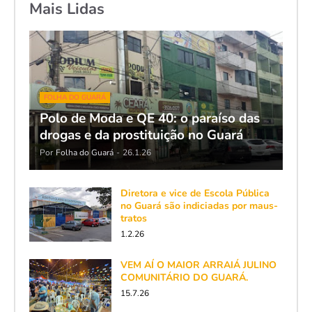
Mais Lidas
FOLHA DO GUARÁ
Polo de Moda e QE 40: o paraíso das
drogas e da prostituição no Guará
Por
Folha do Guará
-
26.1.26
Diretora e vice de Escola Pública
no Guará são indiciadas por maus-
tratos
1.2.26
VEM AÍ O MAIOR ARRAIÁ JULINO
COMUNITÁRIO DO GUARÁ.
15.7.26