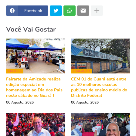
Facebook
Você Vai Gostar
CULTURA
EDUCAÇÃO
Feirarte da Amizade realiza
CEM 01 do Guará está entre
edição especial em
as 10 melhores escolas
homenagem ao Dia dos Pais
públicas de ensino médio do
neste sábado no Guará I
Distrito Federal
06 Agosto, 2026
06 Agosto, 2026