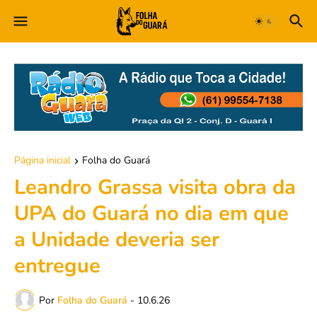
Página inicial
Folha do Guará
Leandro Grassa visita obra da
UPA do Guará no dia em que
a Unidade deveria ser
entregue
Por
Folha do Guará
-
10.6.26