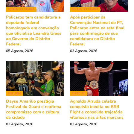
FOLHA DO GUARÁ
FOLHA DO GUARÁ
Policarpo tem candidatura a
Após participar da
deputado federal
Convenção Nacional do PT,
homologada em convenção
Policarpo entra na reta final
que oficializa Leandro Grass
para confirmação de sua
ao Governo do Distrito
candidatura no Distrito
Federal
Federal
05 Agosto, 2026
03 Agosto, 2026
CULTURA
ESPORTE
Dayse Amarilio prestigia
Agnaldo Arruda celebra
Festival do Guará e reafirma
conquista inédita no BSB
compromisso com a cultura
Fight e consolida trajetória
da cidade
vitoriosa nas artes marciais
02 Agosto, 2026
02 Agosto, 2026