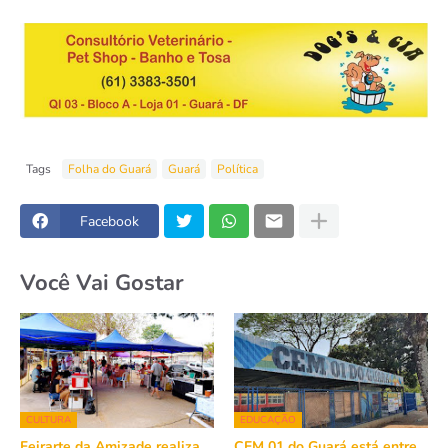
Tags
Folha do Guará
Guará
Política
Facebook
Você Vai Gostar
CULTURA
EDUCAÇÃO
Feirarte da Amizade realiza
CEM 01 do Guará está entre