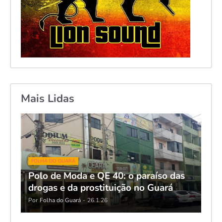
Mais Lidas
FOLHA DO GUARÁ
Polo de Moda e QE 40: o paraíso das
drogas e da prostituição no Guará
Por
Folha do Guará
-
26.1.26