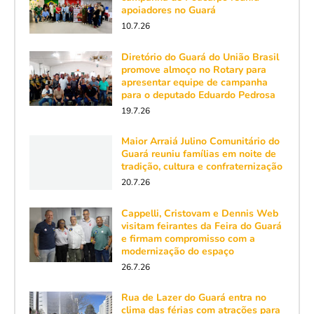
apoiadores no Guará
10.7.26
Diretório do Guará do União Brasil
promove almoço no Rotary para
apresentar equipe de campanha
para o deputado Eduardo Pedrosa
19.7.26
Maior Arraiá Julino Comunitário do
Guará reuniu famílias em noite de
tradição, cultura e confraternização
20.7.26
Cappelli, Cristovam e Dennis Web
visitam feirantes da Feira do Guará
e firmam compromisso com a
modernização do espaço
26.7.26
Rua de Lazer do Guará entra no
clima das férias com atrações para