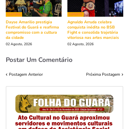
CULTURA
ESPORTE
Dayse Amarilio prestigia
Agnaldo Arruda celebra
Festival do Guará e reafirma
conquista inédita no BSB
compromisso com a cultura
Fight e consolida trajetória
da cidade
vitoriosa nas artes marciais
02 Agosto, 2026
02 Agosto, 2026
Postar Um Comentário
Postagem Anterior
Próxima Postagem