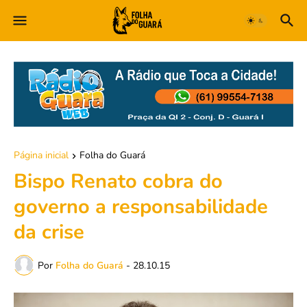
Página inicial
Folha do Guará
Bispo Renato cobra do
governo a responsabilidade
da crise
Por
Folha do Guará
-
28.10.15