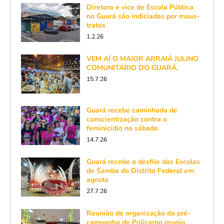
Diretora e vice de Escola Pública
no Guará são indiciadas por maus-
tratos
1.2.26
VEM AÍ O MAIOR ARRAIÁ JULINO
COMUNITÁRIO DO GUARÁ.
15.7.26
Guará recebe caminhada de
conscientização contra o
feminicídio no sábado
14.7.26
Guará recebe o desfile das Escolas
de Samba do Distrito Federal em
agosto
27.7.26
Reunião de organização da pré-
campanha de Policarpo reuniu