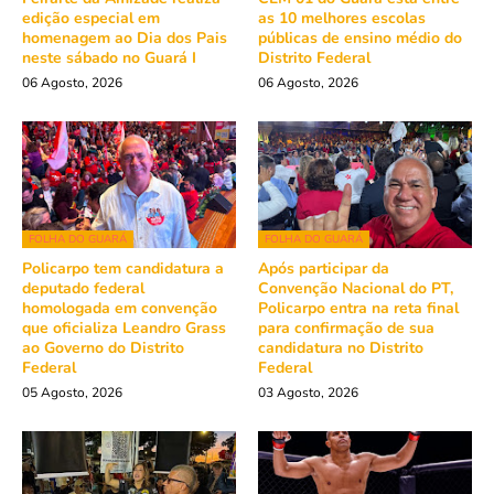
edição especial em
as 10 melhores escolas
homenagem ao Dia dos Pais
públicas de ensino médio do
neste sábado no Guará I
Distrito Federal
06 Agosto, 2026
06 Agosto, 2026
FOLHA DO GUARÁ
FOLHA DO GUARÁ
Policarpo tem candidatura a
Após participar da
deputado federal
Convenção Nacional do PT,
homologada em convenção
Policarpo entra na reta final
que oficializa Leandro Grass
para confirmação de sua
ao Governo do Distrito
candidatura no Distrito
Federal
Federal
05 Agosto, 2026
03 Agosto, 2026