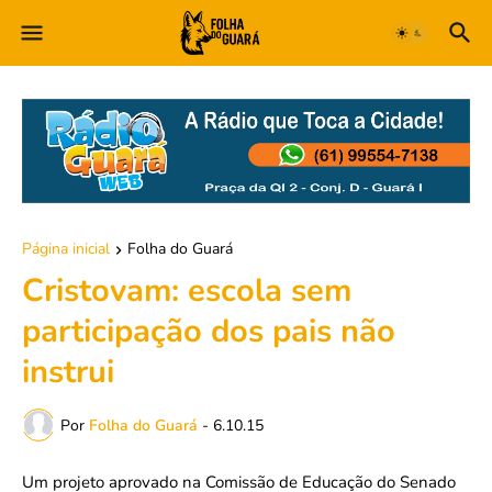
Página inicial
Folha do Guará
Cristovam: escola sem
participação dos pais não
instrui
Por
Folha do Guará
-
6.10.15
Um projeto aprovado na Comissão de Educação do Senado