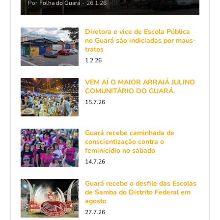
Por
Folha do Guará
-
26.1.26
Diretora e vice de Escola Pública
no Guará são indiciadas por maus-
tratos
1.2.26
VEM AÍ O MAIOR ARRAIÁ JULINO
COMUNITÁRIO DO GUARÁ.
15.7.26
Guará recebe caminhada de
conscientização contra o
feminicídio no sábado
14.7.26
Guará recebe o desfile das Escolas
de Samba do Distrito Federal em
agosto
27.7.26