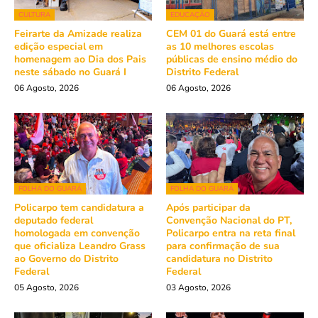
CULTURA
EDUCAÇÃO
Feirarte da Amizade realiza
CEM 01 do Guará está entre
edição especial em
as 10 melhores escolas
homenagem ao Dia dos Pais
públicas de ensino médio do
neste sábado no Guará I
Distrito Federal
06 Agosto, 2026
06 Agosto, 2026
FOLHA DO GUARÁ
FOLHA DO GUARÁ
Policarpo tem candidatura a
Após participar da
deputado federal
Convenção Nacional do PT,
homologada em convenção
Policarpo entra na reta final
que oficializa Leandro Grass
para confirmação de sua
ao Governo do Distrito
candidatura no Distrito
Federal
Federal
05 Agosto, 2026
03 Agosto, 2026