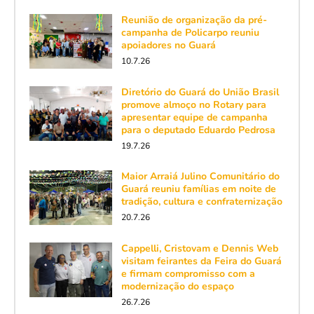
Reunião de organização da pré-
campanha de Policarpo reuniu
apoiadores no Guará
10.7.26
Diretório do Guará do União Brasil
promove almoço no Rotary para
apresentar equipe de campanha
para o deputado Eduardo Pedrosa
19.7.26
Maior Arraiá Julino Comunitário do
Guará reuniu famílias em noite de
tradição, cultura e confraternização
20.7.26
Cappelli, Cristovam e Dennis Web
visitam feirantes da Feira do Guará
e firmam compromisso com a
modernização do espaço
26.7.26