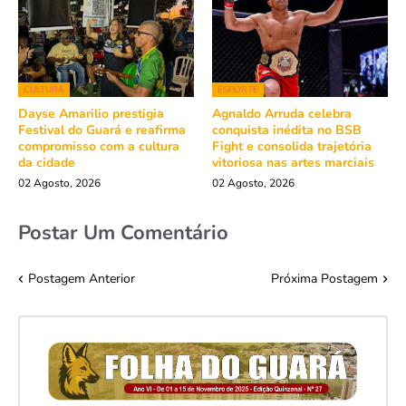
CULTURA
ESPORTE
Dayse Amarilio prestigia
Agnaldo Arruda celebra
Festival do Guará e reafirma
conquista inédita no BSB
compromisso com a cultura
Fight e consolida trajetória
da cidade
vitoriosa nas artes marciais
02 Agosto, 2026
02 Agosto, 2026
Postar Um Comentário
Postagem Anterior
Próxima Postagem