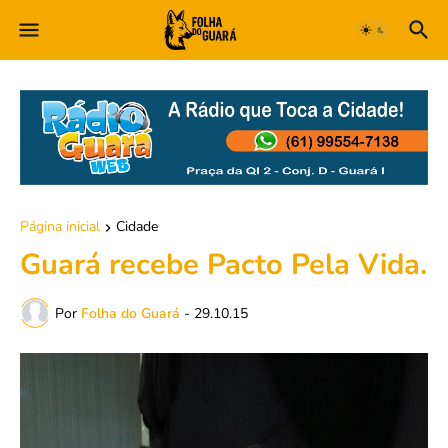
Página inicial
Cidade
Guará recebe Pacto Pela Vida.
Por
Folha do Guará
-
29.10.15