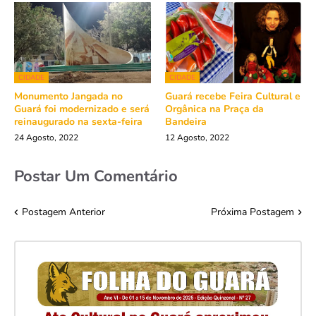
CIDADE
CIDADE
Monumento Jangada no
Guará recebe Feira Cultural e
Guará foi modernizado e será
Orgânica na Praça da
reinaugurado na sexta-feira
Bandeira
24 Agosto, 2022
12 Agosto, 2022
Postar Um Comentário
Postagem Anterior
Próxima Postagem