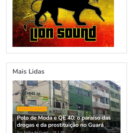
Mais Lidas
FOLHA DO GUARÁ
Polo de Moda e QE 40: o paraíso das
drogas e da prostituição no Guará
Por
Folha do Guará
-
26.1.26