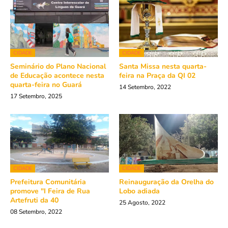
CIDADE
CIDADE
Seminário do Plano Nacional
Santa Missa nesta quarta-
de Educação acontece nesta
feira na Praça da QI 02
quarta-feira no Guará
14 Setembro, 2022
17 Setembro, 2025
CIDADE
CIDADE
Prefeitura Comunitária
Reinauguração da Orelha do
promove "I Feira de Rua
Lobo adiada
Artefruti da 40
25 Agosto, 2022
08 Setembro, 2022