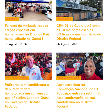
CULTURA
EDUCAÇÃO
Feirarte da Amizade realiza
CEM 01 do Guará está entre
edição especial em
as 10 melhores escolas
homenagem ao Dia dos Pais
públicas de ensino médio do
neste sábado no Guará I
Distrito Federal
06 Agosto, 2026
06 Agosto, 2026
FOLHA DO GUARÁ
FOLHA DO GUARÁ
Policarpo tem candidatura a
Após participar da
deputado federal
Convenção Nacional do PT,
homologada em convenção
Policarpo entra na reta final
que oficializa Leandro Grass
para confirmação de sua
ao Governo do Distrito
candidatura no Distrito
Federal
Federal