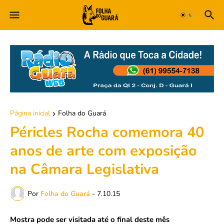
Página inicial
Folha do Guará
Péricles Rocha comemora 40
anos de arte com exposição
na Câmara Legislativa
Por
Folha do Guará
-
7.10.15
Mostra pode ser visitada até o final deste mês