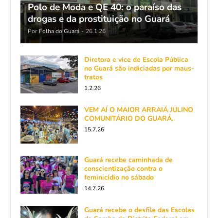
Polo de Moda e QE 40: o paraíso das
drogas e da prostituição no Guará
Por
Folha do Guará
-
26.1.26
Diretora e vice de Escola Pública
no Guará são indiciadas por maus-
tratos
1.2.26
VEM AÍ O MAIOR ARRAIÁ JULINO
COMUNITÁRIO DO GUARÁ.
15.7.26
Guará recebe caminhada de
conscientização contra o
feminicídio no sábado
14.7.26
Guará recebe o desfile das Escolas