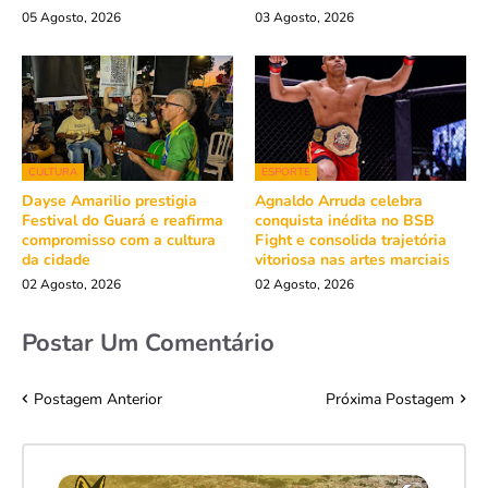
05 Agosto, 2026
03 Agosto, 2026
CULTURA
ESPORTE
Dayse Amarilio prestigia
Agnaldo Arruda celebra
Festival do Guará e reafirma
conquista inédita no BSB
compromisso com a cultura
Fight e consolida trajetória
da cidade
vitoriosa nas artes marciais
02 Agosto, 2026
02 Agosto, 2026
Postar Um Comentário
Postagem Anterior
Próxima Postagem