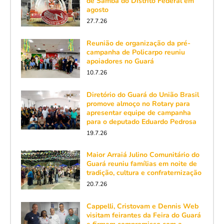
de Samba do Distrito Federal em
agosto
27.7.26
Reunião de organização da pré-
campanha de Policarpo reuniu
apoiadores no Guará
10.7.26
Diretório do Guará do União Brasil
promove almoço no Rotary para
apresentar equipe de campanha
para o deputado Eduardo Pedrosa
19.7.26
Maior Arraiá Julino Comunitário do
Guará reuniu famílias em noite de
tradição, cultura e confraternização
20.7.26
Cappelli, Cristovam e Dennis Web
visitam feirantes da Feira do Guará