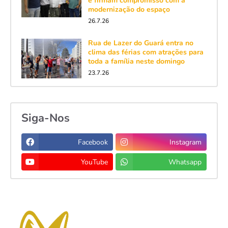
e firmam compromisso com a
modernização do espaço
26.7.26
Rua de Lazer do Guará entra no
clima das férias com atrações para
toda a família neste domingo
23.7.26
Siga-Nos
Facebook
Instagram
YouTube
Whatsapp