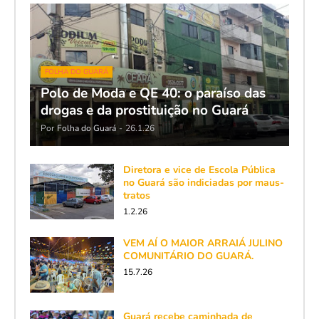
FOLHA DO GUARÁ
Polo de Moda e QE 40: o paraíso das
drogas e da prostituição no Guará
Por
Folha do Guará
-
26.1.26
Diretora e vice de Escola Pública
no Guará são indiciadas por maus-
tratos
1.2.26
VEM AÍ O MAIOR ARRAIÁ JULINO
COMUNITÁRIO DO GUARÁ.
15.7.26
Guará recebe caminhada de