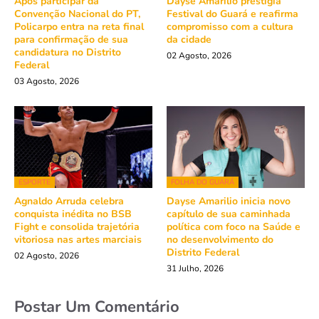
Após participar da
Dayse Amarilio prestigia
Convenção Nacional do PT,
Festival do Guará e reafirma
Policarpo entra na reta final
compromisso com a cultura
para confirmação de sua
da cidade
candidatura no Distrito
02 Agosto, 2026
Federal
03 Agosto, 2026
ESPORTE
FOLHA DO GUARÁ
Agnaldo Arruda celebra
Dayse Amarilio inicia novo
conquista inédita no BSB
capítulo de sua caminhada
Fight e consolida trajetória
política com foco na Saúde e
vitoriosa nas artes marciais
no desenvolvimento do
Distrito Federal
02 Agosto, 2026
31 Julho, 2026
Postar Um Comentário