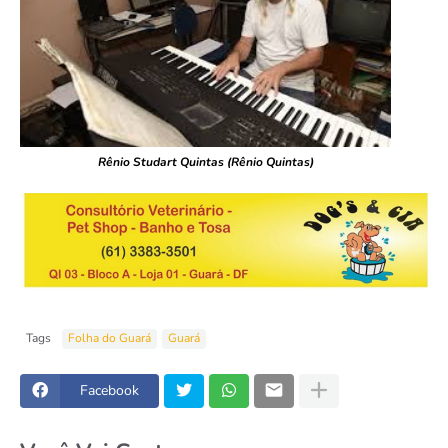
Rênio Studart Quintas (Rênio Quintas)
Tags
Folha do Guará
Guará
Facebook