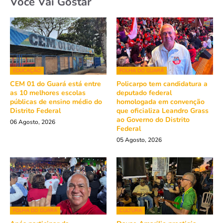
Você Vai Gostar
EDUCAÇÃO
FOLHA DO GUARÁ
CEM 01 do Guará está entre
Policarpo tem candidatura a
as 10 melhores escolas
deputado federal
públicas de ensino médio do
homologada em convenção
Distrito Federal
que oficializa Leandro Grass
ao Governo do Distrito
06 Agosto, 2026
Federal
05 Agosto, 2026
FOLHA DO GUARÁ
CULTURA