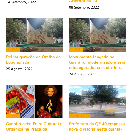
Artefruti da 40
14 Setembro, 2022
08 Setembro, 2022
CIDADE
CIDADE
Reinauguração da Orelha do
Monumento Jangada no
Lobo adiada
Guará foi modernizado e será
reinaugurado na sexta-feira
25 Agosto, 2022
24 Agosto, 2022
CIDADE
ACONTECEU
Guará recebe Feira Cultural e
Prefeitura da QE 40 empossa
Orgânica na Praça da
nova diretoria nesta quinta-