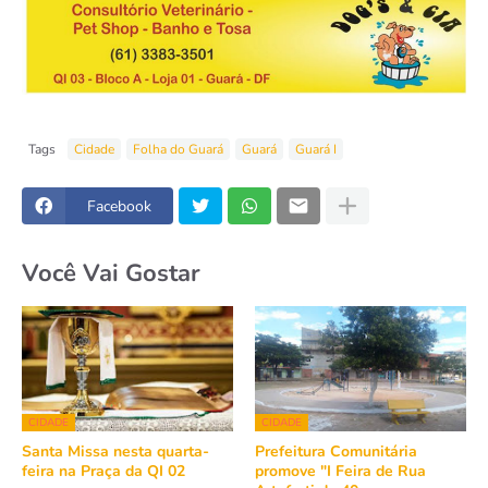
Tags
Cidade
Folha do Guará
Guará
Guará I
Facebook
Você Vai Gostar
CIDADE
CIDADE
Santa Missa nesta quarta-
Prefeitura Comunitária
feira na Praça da QI 02
promove "I Feira de Rua