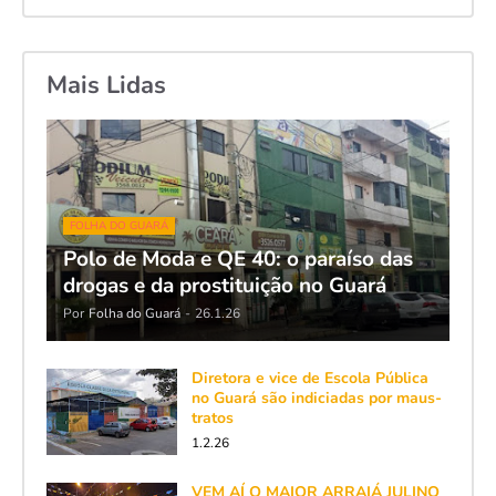
Mais Lidas
FOLHA DO GUARÁ
Polo de Moda e QE 40: o paraíso das
drogas e da prostituição no Guará
Por
Folha do Guará
-
26.1.26
Diretora e vice de Escola Pública
no Guará são indiciadas por maus-
tratos
1.2.26
VEM AÍ O MAIOR ARRAIÁ JULINO