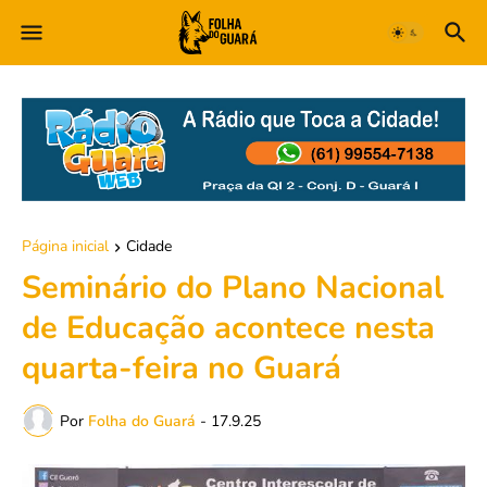
Página inicial
Cidade
Seminário do Plano Nacional
de Educação acontece nesta
quarta-feira no Guará
Por
Folha do Guará
-
17.9.25