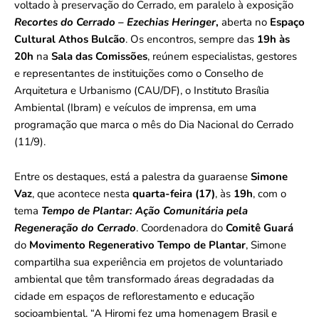
voltado à preservação do Cerrado, em paralelo à exposição
Recortes do Cerrado – Ezechias Heringer
,
aberta no
Espaço
Cultural Athos Bulcão
. Os encontros, sempre das
19h às
20h
na
Sala das Comissões
, reúnem especialistas, gestores
e representantes de instituições como o Conselho de
Arquitetura e Urbanismo (CAU/DF), o Instituto Brasília
Ambiental (Ibram) e veículos de imprensa, em uma
programação que marca o mês do Dia Nacional do Cerrado
(11/9).
Entre os destaques, está a palestra da guaraense
Simone
Vaz
, que acontece nesta
quarta-feira (17)
, às
19h
, com o
tema
Tempo de Plantar: Ação Comunitária pela
Regeneração do Cerrado
. Coordenadora do
Comitê Guará
do
Movimento Regenerativo
Tempo de Plantar
, Simone
compartilha sua experiência em projetos de voluntariado
ambiental que têm transformado áreas degradadas da
cidade em espaços de reflorestamento e educação
socioambiental. “A Hiromi fez uma homenagem Brasil e