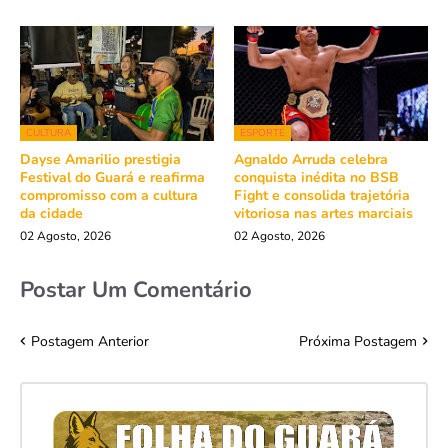
CULTURA
ESPORTE
Dayse Amarilio prestigia
Agnaldo Arruda celebra
Festival do Guará e reafirma
conquista inédita no BSB
compromisso com a cultura
Fight e consolida trajetória
da cidade
vitoriosa nas artes marciais
02 Agosto, 2026
02 Agosto, 2026
Postar Um Comentário
Postagem Anterior
Próxima Postagem