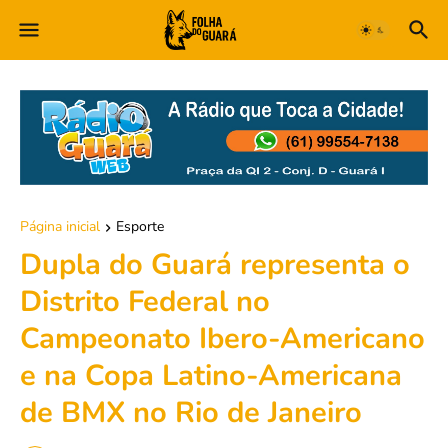
Página inicial
Esporte
Dupla do Guará representa o
Distrito Federal no
Campeonato Ibero-Americano
e na Copa Latino-Americana
de BMX no Rio de Janeiro