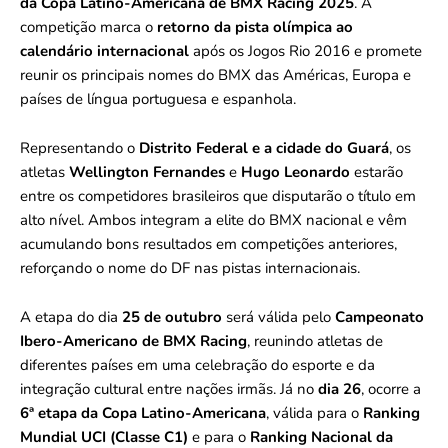
da Copa Latino-Americana de BMX Racing 2025
. A
competição marca o
retorno da pista olímpica ao
calendário internacional
após os Jogos Rio 2016 e promete
reunir os principais nomes do BMX das Américas, Europa e
países de língua portuguesa e espanhola.
Representando o
Distrito Federal e a cidade do Guará
, os
atletas
Wellington Fernandes
e
Hugo Leonardo
estarão
entre os competidores brasileiros que disputarão o título em
alto nível. Ambos integram a elite do BMX nacional e vêm
acumulando bons resultados em competições anteriores,
reforçando o nome do DF nas pistas internacionais.
A etapa do dia
25 de outubro
será válida pelo
Campeonato
Ibero-Americano de BMX Racing
, reunindo atletas de
diferentes países em uma celebração do esporte e da
integração cultural entre nações irmãs. Já no
dia 26
, ocorre a
6ª etapa da Copa Latino-Americana
, válida para o
Ranking
Mundial UCI (Classe C1)
e para o
Ranking Nacional da