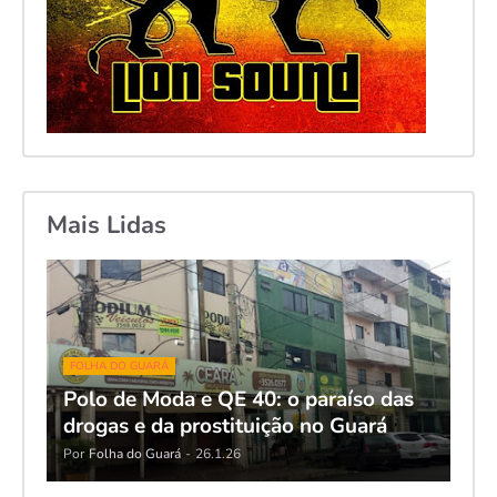
Mais Lidas
FOLHA DO GUARÁ
Polo de Moda e QE 40: o paraíso das
drogas e da prostituição no Guará
Por
Folha do Guará
-
26.1.26