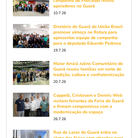
campanha de Policarpo reuniu
apoiadores no Guará
10.7.26
Diretório do Guará do União Brasil
promove almoço no Rotary para
apresentar equipe de campanha
para o deputado Eduardo Pedrosa
19.7.26
Maior Arraiá Julino Comunitário do
Guará reuniu famílias em noite de
tradição, cultura e confraternização
20.7.26
Cappelli, Cristovam e Dennis Web
visitam feirantes da Feira do Guará
e firmam compromisso com a
modernização do espaço
26.7.26
Rua de Lazer do Guará entra no
clima das férias com atrações para