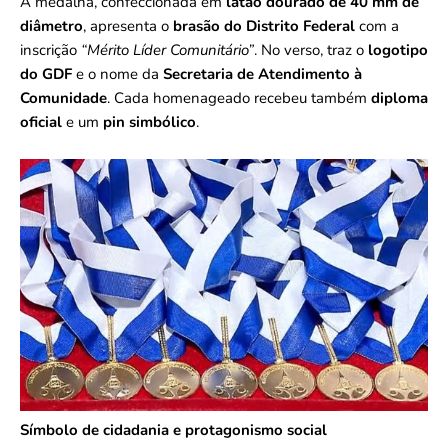
A medalha, confeccionada em
latão dourado de 40 mm de
diâmetro
, apresenta o
brasão do Distrito Federal
com a
inscrição
“Mérito Líder Comunitário”
. No verso, traz o
logotipo
do GDF
e o nome da
Secretaria de Atendimento à
Comunidade
. Cada homenageado recebeu também
diploma
oficial
e um
pin simbólico
.
Símbolo de cidadania e protagonismo social