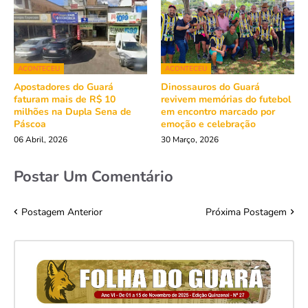
ACONTECEU
ACONTECEU
Apostadores do Guará
Dinossauros do Guará
faturam mais de R$ 10
revivem memórias do futebol
milhões na Dupla Sena de
em encontro marcado por
Páscoa
emoção e celebração
06 Abril, 2026
30 Março, 2026
Postar Um Comentário
Postagem Anterior
Próxima Postagem