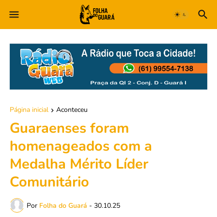
Página inicial
Aconteceu
Guaraenses foram
homenageados com a
Medalha Mérito Líder
Comunitário
Por
Folha do Guará
-
30.10.25