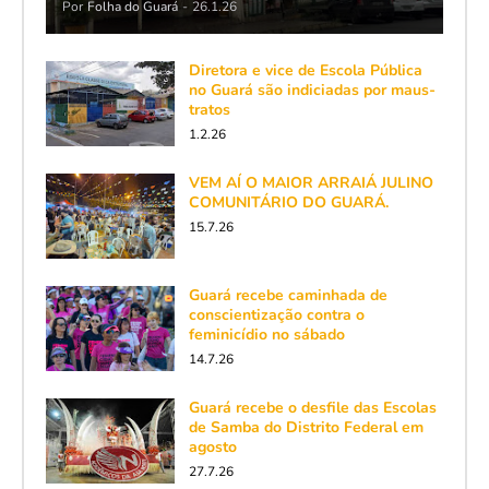
Por
Folha do Guará
-
26.1.26
Diretora e vice de Escola Pública
no Guará são indiciadas por maus-
tratos
1.2.26
VEM AÍ O MAIOR ARRAIÁ JULINO
COMUNITÁRIO DO GUARÁ.
15.7.26
Guará recebe caminhada de
conscientização contra o
feminicídio no sábado
14.7.26
Guará recebe o desfile das Escolas
de Samba do Distrito Federal em
agosto
27.7.26