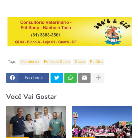
Tags
Aconteceu
Folha do Guará
Guará
Política
Facebook
Você Vai Gostar