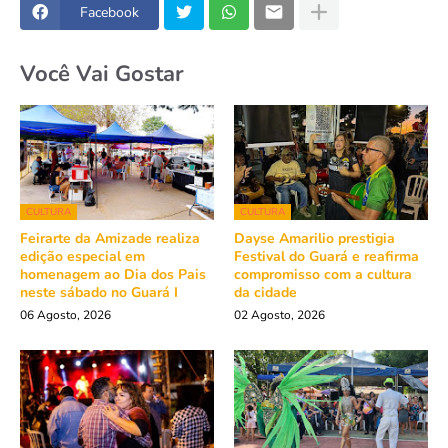
Facebook
Você Vai Gostar
CULTURA
CULTURA
Feirarte da Amizade realiza
Dayse Amarilio prestigia
edição especial em
Festival do Guará e reafirma
homenagem ao Dia dos Pais
compromisso com a cultura
neste sábado no Guará I
da cidade
06 Agosto, 2026
02 Agosto, 2026