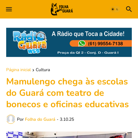
Página inicial
Cultura
Mamulengo chega às escolas
do Guará com teatro de
bonecos e oficinas educativas
Por
Folha do Guará
-
3.10.25