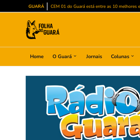
GUARÁ
CEM 01 do Guará está entre as 10 melhores es
Home
O Guará
Jornais
Colunas