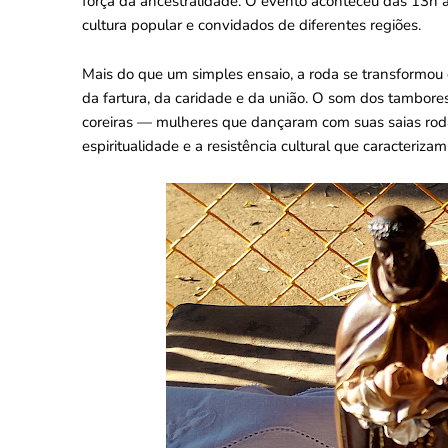
força da ancestralidade. O evento aconteceu das 13h
cultura popular e convidados de diferentes regiões.
Mais do que um simples ensaio, a roda se transformo
da fartura, da caridade e da união. O som dos tambor
coreiras — mulheres que dançaram com suas saias ro
espiritualidade e a resistência cultural que caracteriza