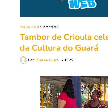
Página inicial
Aconteceu
Tambor de Crioula cel
da Cultura do Guará
Por
Folha do Guará
-
7.10.25