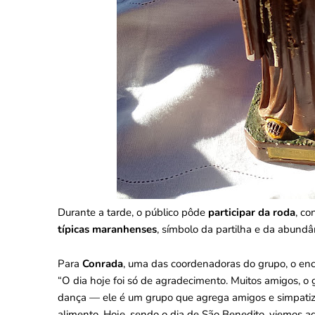
Durante a tarde, o público pôde
participar da roda
, co
típicas maranhenses
, símbolo da partilha e da abundâ
Para
Conrada
, uma das coordenadoras do grupo, o e
“O dia hoje foi só de agradecimento. Muitos amigos, o
dança — ele é um grupo que agrega amigos e simpatiza
alimento. Hoje, sendo o dia de São Benedito, viemos a