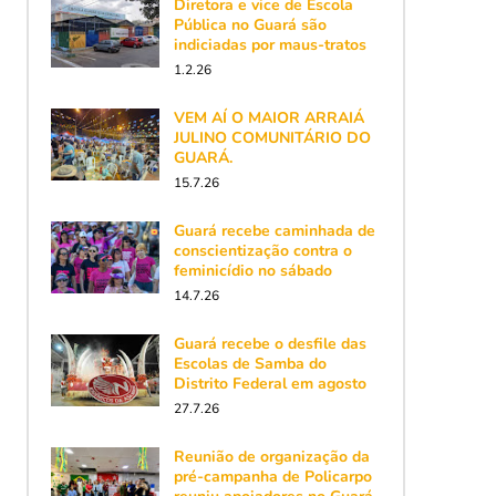
Diretora e vice de Escola
Pública no Guará são
indiciadas por maus-tratos
1.2.26
VEM AÍ O MAIOR ARRAIÁ
JULINO COMUNITÁRIO DO
GUARÁ.
15.7.26
Guará recebe caminhada de
conscientização contra o
feminicídio no sábado
14.7.26
Guará recebe o desfile das
Escolas de Samba do
Distrito Federal em agosto
27.7.26
Reunião de organização da
pré-campanha de Policarpo