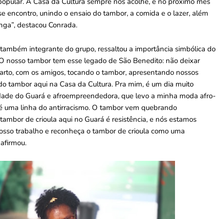
a popular. A Casa da Cultura sempre nos acolhe, e no próximo mês
e encontro, unindo o ensaio do tambor, a comida e o lazer, além
nga”, destacou Conrada.
 também integrante do grupo, ressaltou a importância simbólica do
“O nosso tambor tem esse legado de São Benedito: não deixar
farto, com os amigos, tocando o tambor, apresentando nossos
do tambor aqui na Casa da Cultura. Pra mim, é um dia muito
dade do Guará e afroempreendedora, que levo a minha moda afro-
ia, é uma linha do antirracismo. O tambor vem quebrando
tambor de crioula aqui no Guará é resistência, e nós estamos
nosso trabalho e reconheça o tambor de crioula como uma
 afirmou.