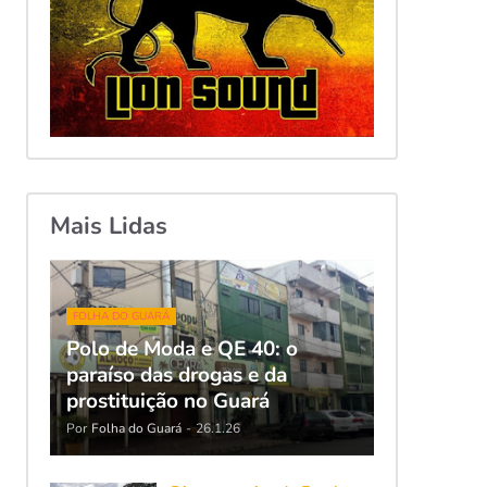
Mais Lidas
FOLHA DO GUARÁ
Polo de Moda e QE 40: o
paraíso das drogas e da
prostituição no Guará
Por
Folha do Guará
-
26.1.26