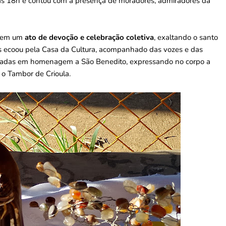
 às 18h e contou com a presença de moradores, admiradores da
u em um
ato de devoção e celebração coletiva
, exaltando o santo
es ecoou pela Casa da Cultura, acompanhado das vozes e das
dadas em homenagem a São Benedito, expressando no corpo a
m o Tambor de Crioula.