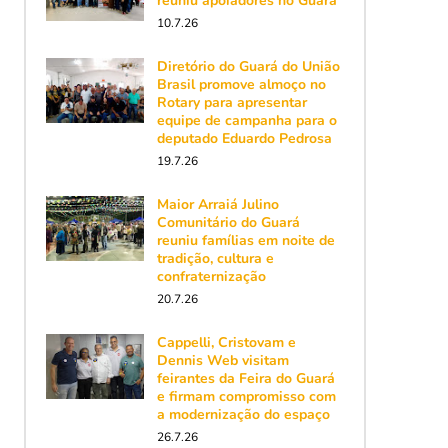
reuniu apoiadores no Guará
10.7.26
Diretório do Guará do União
Brasil promove almoço no
Rotary para apresentar
equipe de campanha para o
deputado Eduardo Pedrosa
19.7.26
Maior Arraiá Julino
Comunitário do Guará
reuniu famílias em noite de
tradição, cultura e
confraternização
20.7.26
Cappelli, Cristovam e
Dennis Web visitam
feirantes da Feira do Guará
e firmam compromisso com
a modernização do espaço
26.7.26