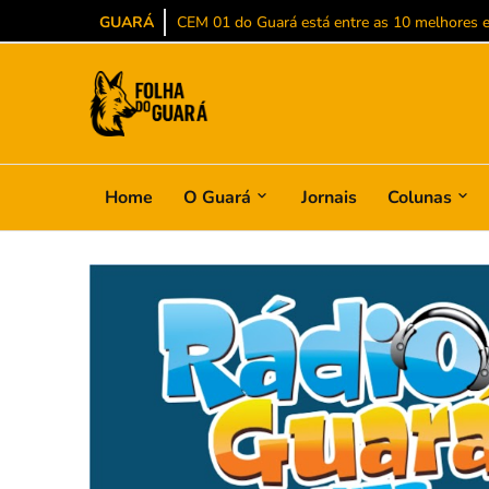
GUARÁ
CEM 01 do Guará está entre as 10 melhores es
Home
O Guará
Jornais
Colunas