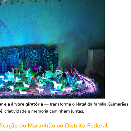
r e a árvore giratória
— transforma o Natal da família Guimarães
é, criatividade e memória caminham juntas.
ificação do Maranhão ao Distrito Federal