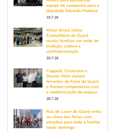
Rotary para apresentar
equipe de campanha para o
deputado Eduardo Pedrosa
19.7.26
Maior Arraiá Julino
Comunitário do Guará
reuniu famílias em noite de
tradição, cultura e
confraternização
20.7.26
Cappelli, Cristovam e
Dennis Web visitam
feirantes da Feira do Guará
e firmam compromisso com
a modernização do espaço
26.7.26
Rua de Lazer do Guará entra
no clima das férias com
atrações para toda a família
neste domingo