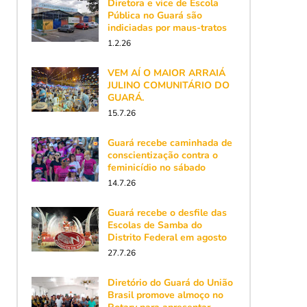
Diretora e vice de Escola
Pública no Guará são
indiciadas por maus-tratos
1.2.26
VEM AÍ O MAIOR ARRAIÁ
JULINO COMUNITÁRIO DO
GUARÁ.
15.7.26
Guará recebe caminhada de
conscientização contra o
feminicídio no sábado
14.7.26
Guará recebe o desfile das
Escolas de Samba do
Distrito Federal em agosto
27.7.26
Diretório do Guará do União
Brasil promove almoço no