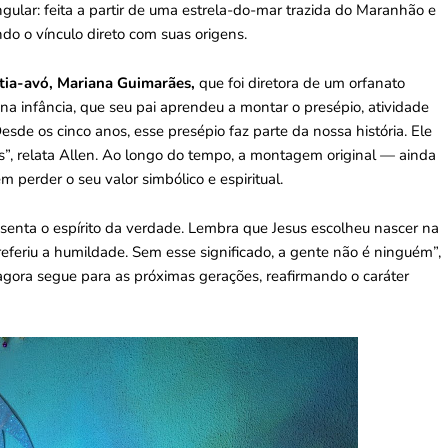
gular: feita a partir de uma estrela-do-mar trazida do Maranhão e
ndo o vínculo direto com suas origens.
tia-avó, Mariana Guimarães,
que foi diretora de um orfanato
 na infância, que seu pai aprendeu a montar o presépio, atividade
Desde os cinco anos, esse presépio faz parte da nossa história. Ele
s”, relata Allen. Ao longo do tempo, a montagem original — ainda
perder o seu valor simbólico e espiritual.
esenta o espírito da verdade. Lembra que Jesus escolheu nascer na
eferiu a humildade. Sem esse significado, a gente não é ninguém”,
 agora segue para as próximas gerações, reafirmando o caráter