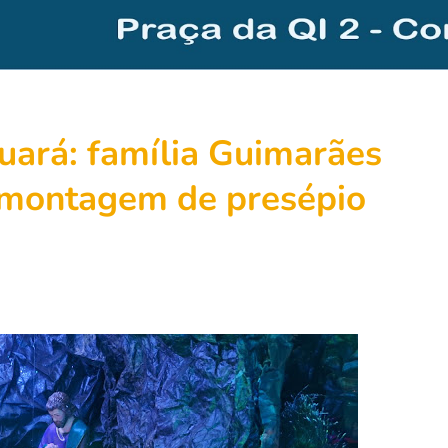
ará: família Guimarães
 montagem de presépio