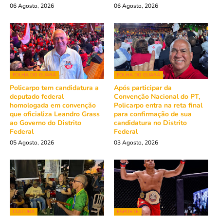
06 Agosto, 2026
06 Agosto, 2026
FOLHA DO GUARÁ
FOLHA DO GUARÁ
Policarpo tem candidatura a
Após participar da
deputado federal
Convenção Nacional do PT,
homologada em convenção
Policarpo entra na reta final
que oficializa Leandro Grass
para confirmação de sua
ao Governo do Distrito
candidatura no Distrito
Federal
Federal
05 Agosto, 2026
03 Agosto, 2026
CULTURA
ESPORTE