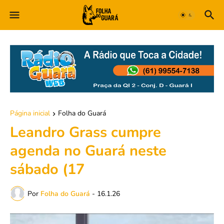
Página inicial
Folha do Guará
Leandro Grass cumpre
agenda no Guará neste
sábado (17
Por
Folha do Guará
-
16.1.26