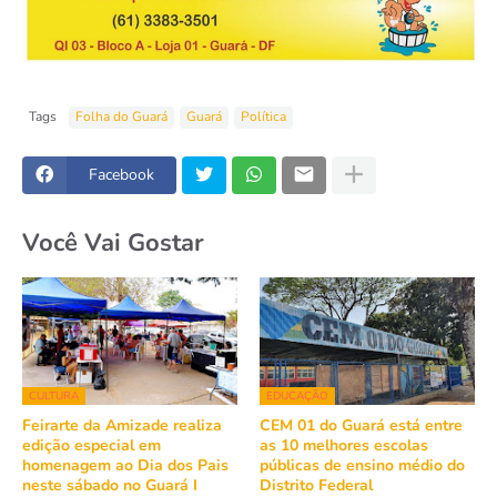
Tags
Folha do Guará
Guará
Política
Facebook
Você Vai Gostar
CULTURA
EDUCAÇÃO
Feirarte da Amizade realiza
CEM 01 do Guará está entre
edição especial em
as 10 melhores escolas
homenagem ao Dia dos Pais
públicas de ensino médio do
neste sábado no Guará I
Distrito Federal