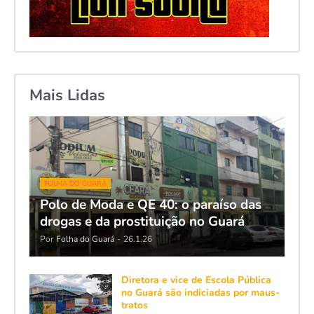
Mais Lidas
FOLHA DO GUARÁ
Polo de Moda e QE 40: o paraíso das
drogas e da prostituição no Guará
Por
Folha do Guará
-
26.1.26
Diretora e vice de Escola Pública
no Guará são indiciadas por maus-
tratos