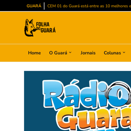
GUARÁ
CEM 01 do Guará está entre as 10 melhores es
Home
O Guará
Jornais
Colunas