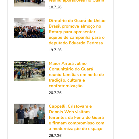
reuniu apoiadores no Guará
10.7.26
Diretório do Guará do União
Brasil promove almoço no
Rotary para apresentar
equipe de campanha para o
deputado Eduardo Pedrosa
19.7.26
Maior Arraiá Julino
Comunitário do Guará
reuniu famílias em noite de
tradição, cultura e
confraternização
20.7.26
Cappelli, Cristovam e
Dennis Web visitam
feirantes da Feira do Guará
e firmam compromisso com
a modernização do espaço
26.7.26