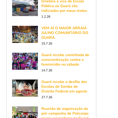
Diretora e vice de Escola
Pública no Guará são
indiciadas por maus-tratos
1.2.26
VEM AÍ O MAIOR ARRAIÁ
JULINO COMUNITÁRIO DO
GUARÁ.
15.7.26
Guará recebe caminhada de
conscientização contra o
feminicídio no sábado
14.7.26
Guará recebe o desfile das
Escolas de Samba do
Distrito Federal em agosto
27.7.26
Reunião de organização da
pré-campanha de Policarpo