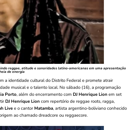
nindo reggae,
atitude e sonoridades latino-americanas em uma apresentação
heia de energia
m a identidade cultural do Distrito Federal e promete atrair
idade musical e o talento local. No sábado (16), a programação
lia Porto
, além do encerramento com
DJ Henrique Lion
em set
tir
DJ Henrique Lion
com repertório de reggae roots, ragga,
ah Live
e o cantor
Matamba
, artista argentino-boliviano conhecido
m origem ao chamado dreadcore ou reggaecore.