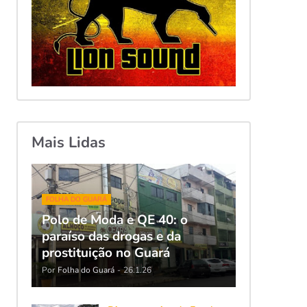
Mais Lidas
FOLHA DO GUARÁ
Polo de Moda e QE 40: o
paraíso das drogas e da
prostituição no Guará
Por
Folha do Guará
-
26.1.26