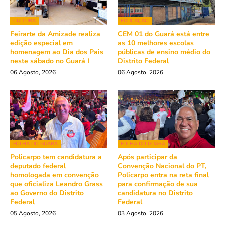
CULTURA
EDUCAÇÃO
Feirarte da Amizade realiza
CEM 01 do Guará está entre
edição especial em
as 10 melhores escolas
homenagem ao Dia dos Pais
públicas de ensino médio do
neste sábado no Guará I
Distrito Federal
06 Agosto, 2026
06 Agosto, 2026
FOLHA DO GUARÁ
FOLHA DO GUARÁ
Policarpo tem candidatura a
Após participar da
deputado federal
Convenção Nacional do PT,
homologada em convenção
Policarpo entra na reta final
que oficializa Leandro Grass
para confirmação de sua
ao Governo do Distrito
candidatura no Distrito
Federal
Federal
05 Agosto, 2026
03 Agosto, 2026