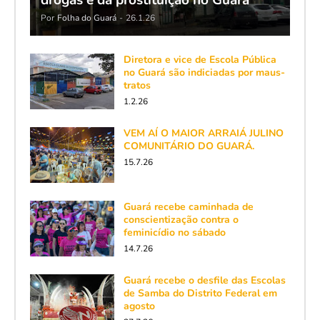
drogas e da prostituição no Guará
Por
Folha do Guará
-
26.1.26
Diretora e vice de Escola Pública
no Guará são indiciadas por maus-
tratos
1.2.26
VEM AÍ O MAIOR ARRAIÁ JULINO
COMUNITÁRIO DO GUARÁ.
15.7.26
Guará recebe caminhada de
conscientização contra o
feminicídio no sábado
14.7.26
Guará recebe o desfile das Escolas
de Samba do Distrito Federal em
agosto