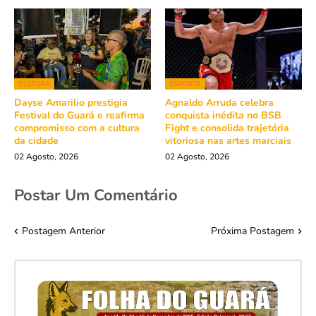
CULTURA
ESPORTE
Dayse Amarilio prestigia
Agnaldo Arruda celebra
Festival do Guará e reafirma
conquista inédita no BSB
compromisso com a cultura
Fight e consolida trajetória
da cidade
vitoriosa nas artes marciais
02 Agosto, 2026
02 Agosto, 2026
Postar Um Comentário
Postagem Anterior
Próxima Postagem