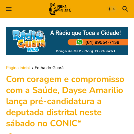
Página inicial
Folha do Guará
Com coragem e compromisso
com a Saúde, Dayse Amarilio
lança pré-candidatura a
deputada distrital neste
sábado no CONIC*