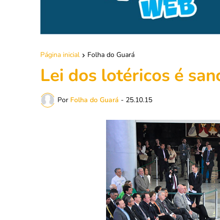
Página inicial
Folha do Guará
Lei dos lotéricos é sa
Por
Folha do Guará
-
25.10.15