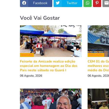
Facebook
Twitter
Você Vai Gostar
CULTURA
EDUCAÇÃO
Feirarte da Amizade realiza edição
CEM 01 do Gu
especial em homenagem ao Dia dos
melhores esc
Pais neste sábado no Guará I
médio do Dist
06 Agosto, 2026
06 Agosto, 202