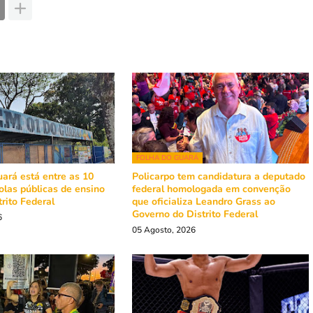
FOLHA DO GUARÁ
ará está entre as 10
Policarpo tem candidatura a deputado
olas públicas de ensino
federal homologada em convenção
rito Federal
que oficializa Leandro Grass ao
Governo do Distrito Federal
6
05 Agosto, 2026