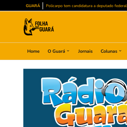
GUARÁ
Policarpo tem candidatura a deputado federal
Home
O Guará
Jornais
Colunas