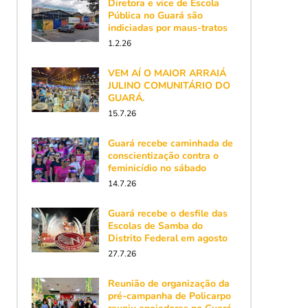
Diretora e vice de Escola
Pública no Guará são
indiciadas por maus-tratos
1.2.26
VEM AÍ O MAIOR ARRAIÁ
JULINO COMUNITÁRIO DO
GUARÁ.
15.7.26
Guará recebe caminhada de
conscientização contra o
feminicídio no sábado
14.7.26
Guará recebe o desfile das
Escolas de Samba do
Distrito Federal em agosto
27.7.26
Reunião de organização da
pré-campanha de Policarpo