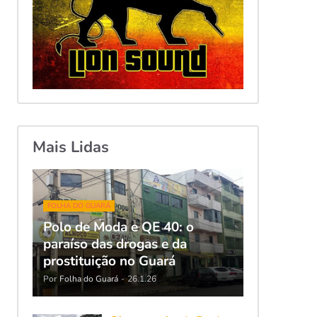
Mais Lidas
FOLHA DO GUARÁ
Polo de Moda e QE 40: o
paraíso das drogas e da
prostituição no Guará
Por
Folha do Guará
-
26.1.26