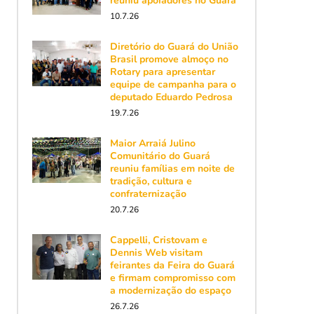
reuniu apoiadores no Guará
10.7.26
Diretório do Guará do União
Brasil promove almoço no
Rotary para apresentar
equipe de campanha para o
deputado Eduardo Pedrosa
19.7.26
Maior Arraiá Julino
Comunitário do Guará
reuniu famílias em noite de
tradição, cultura e
confraternização
20.7.26
Cappelli, Cristovam e
Dennis Web visitam
feirantes da Feira do Guará
e firmam compromisso com
a modernização do espaço
26.7.26