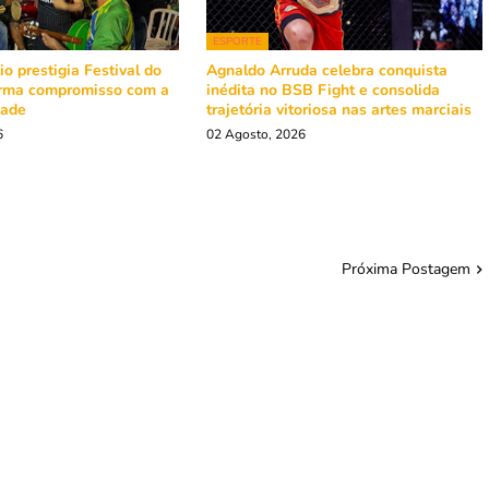
ESPORTE
o prestigia Festival do
Agnaldo Arruda celebra conquista
irma compromisso com a
inédita no BSB Fight e consolida
dade
trajetória vitoriosa nas artes marciais
6
02 Agosto, 2026
Próxima Postagem