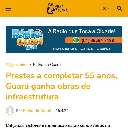
Página inicial
Folha do Guará
Prestes a completar 55 anos,
Guará ganha obras de
infraestrutura
Por
Folha do Guará
-
15.4.24
Calçadas, ciclovia e iluminação estão sendo feitas na