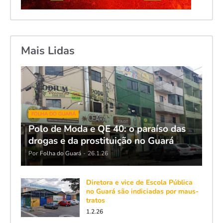
Mais Lidas
FOLHA DO GUARÁ
Polo de Moda e QE 40: o paraíso das
drogas e da prostituição no Guará
Por
Folha do Guará
-
26.1.26
Diretora e vice de Escola Pública
no Guará são indiciadas por maus-
tratos
1.2.26