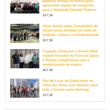
promove almoço no Rotary para
apresentar equipe de campanha
para o deputado Eduardo Pedrosa
19.7.26
Maior Arraiá Julino Comunitário do
Guará reuniu famílias em noite de
tradição, cultura e confraternização
20.7.26
Cappelli, Cristovam e Dennis Web
visitam feirantes da Feira do Guará
e firmam compromisso com a
modernização do espaço
26.7.26
Rua de Lazer do Guará entra no
clima das férias com atrações para
toda a família neste domingo
23.7.26