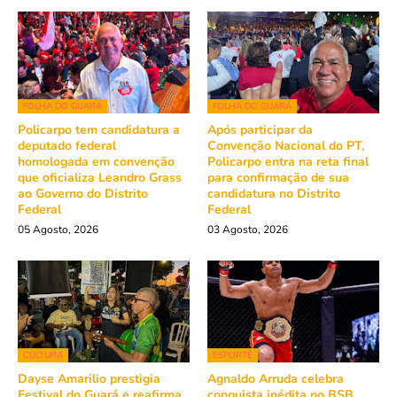
FOLHA DO GUARÁ
FOLHA DO GUARÁ
Policarpo tem candidatura a
Após participar da
deputado federal
Convenção Nacional do PT,
homologada em convenção
Policarpo entra na reta final
que oficializa Leandro Grass
para confirmação de sua
ao Governo do Distrito
candidatura no Distrito
Federal
Federal
05 Agosto, 2026
03 Agosto, 2026
CULTURA
ESPORTE
Dayse Amarilio prestigia
Agnaldo Arruda celebra
Festival do Guará e reafirma
conquista inédita no BSB