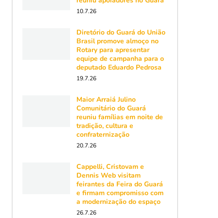
reuniu apoiadores no Guará
10.7.26
Diretório do Guará do União
Brasil promove almoço no
Rotary para apresentar
equipe de campanha para o
deputado Eduardo Pedrosa
19.7.26
Maior Arraiá Julino
Comunitário do Guará
reuniu famílias em noite de
tradição, cultura e
confraternização
20.7.26
Cappelli, Cristovam e
Dennis Web visitam
feirantes da Feira do Guará
e firmam compromisso com
a modernização do espaço
26.7.26