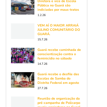
Diretora e vice de Escola
Pública no Guará são
indiciadas por maus-tratos
1.2.26
VEM AÍ O MAIOR ARRAIÁ
JULINO COMUNITÁRIO DO
GUARÁ.
15.7.26
Guará recebe caminhada de
conscientização contra o
feminicídio no sábado
14.7.26
Guará recebe o desfile das
Escolas de Samba do
Distrito Federal em agosto
27.7.26
Reunião de organização da
pré-campanha de Policarpo