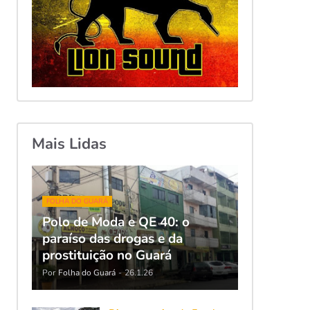
Mais Lidas
FOLHA DO GUARÁ
Polo de Moda e QE 40: o
paraíso das drogas e da
prostituição no Guará
Por
Folha do Guará
-
26.1.26