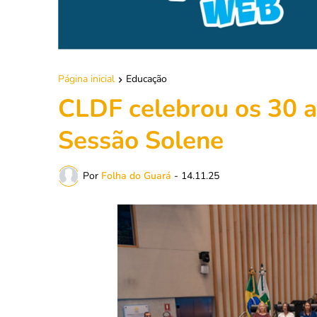
Página inicial
Educação
CLDF celebrou os 30 
Sessão Solene
Por
Folha do Guará
-
14.11.25