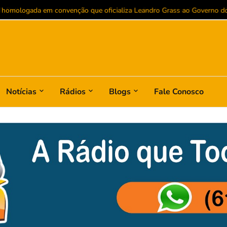
Policarpo entra na reta final para confirmação de sua candidatura no Dis
Notícias
Rádios
Blogs
Fale Conosco