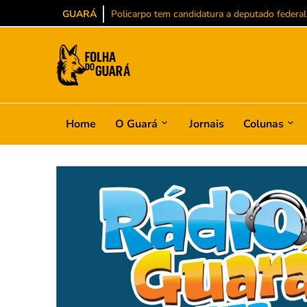
GUARÁ
Após participar da Convenção Nacional do PT, 
Home
O Guará
Jornais
Colunas