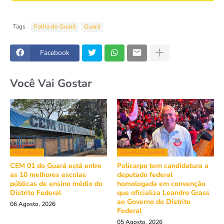
Tags
Folha do Guará
Guará
Facebook
Você Vai Gostar
EDUCAÇÃO
FOLHA DO GUARÁ
CEM 01 do Guará está entre
Policarpo tem candidatura a
as 10 melhores escolas
deputado federal
públicas de ensino médio do
homologada em convenção
Distrito Federal
que oficializa Leandro Grass
ao Governo do Distrito
06 Agosto, 2026
Federal
05 Agosto, 2026