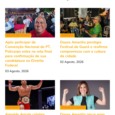
FOLHA DO GUARÁ
CULTURA
Após participar da
Dayse Amarilio prestigia
Convenção Nacional do PT,
Festival do Guará e reafirma
Policarpo entra na reta final
compromisso com a cultura
para confirmação de sua
da cidade
candidatura no Distrito
02 Agosto, 2026
Federal
03 Agosto, 2026
ESPORTE
FOLHA DO GUARÁ
Agnaldo Arruda celebra
Dayse Amarilio inicia novo