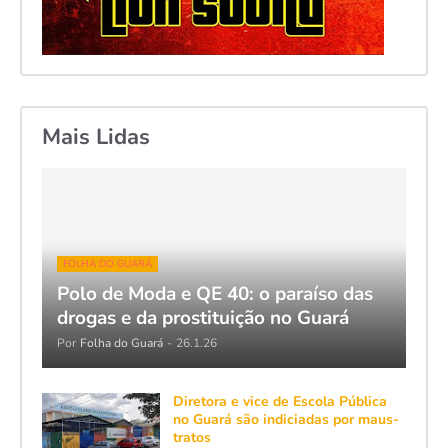
Mais Lidas
FOLHA DO GUARÁ
Polo de Moda e QE 40: o paraíso das
drogas e da prostituição no Guará
Por
Folha do Guará
-
26.1.26
Diretora e vice de Escola Pública
no Guará são indiciadas por maus-
tratos