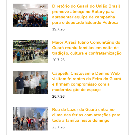
Diretório do Guará do União Brasil
promove almoço no Rotary para
apresentar equipe de campanha
para o deputado Eduardo Pedrosa
19.7.26
Maior Arraiá Julino Comunitário do
Guará reuniu famílias em noite de
tradição, cultura e confraternização
20.7.26
Cappelli, Cristovam e Dennis Web
visitam feirantes da Feira do Guará
e firmam compromisso com a
modernização do espaço
26.7.26
Rua de Lazer do Guará entra no
clima das férias com atrações para
toda a família neste domingo
23.7.26