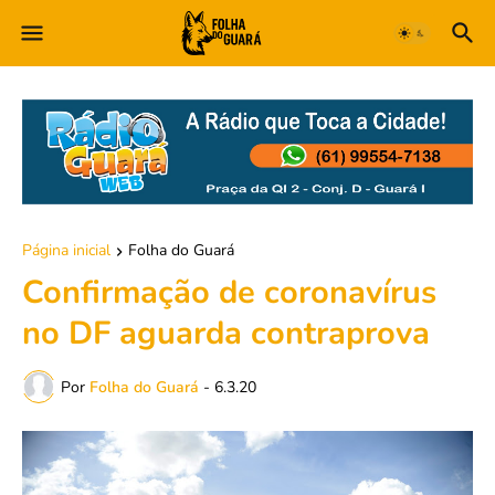
Página inicial
Folha do Guará
Confirmação de coronavírus
no DF aguarda contraprova
Por
Folha do Guará
-
6.3.20